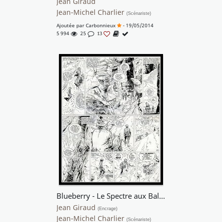
Jean Giraud
Jean-Michel Charlier
(Scénariste)
Ajoutée par
Carbonnieux
- 19/05/2014
5 994
25
13
Blueberry - Le Spectre aux Balles d'Or
Jean Giraud
(Encrage)
Jean-Michel Charlier
(Scénariste)