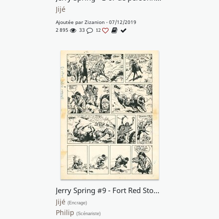
Jijé
Ajoutée par
Zizanion
- 07/12/2019
2 895
33
12
Jerry Spring #9 - Fort Red Stone - planche 16
Jijé
(Encrage)
Philip
(Scénariste)