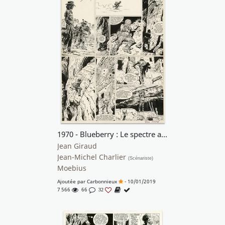
1970 - Blueberry : Le spectre aux balles d'or (34) *
Jean Giraud
Jean-Michel Charlier
(Scénariste)
Moebius
Ajoutée par
Carbonnieux
- 10/01/2019
7 566
66
32