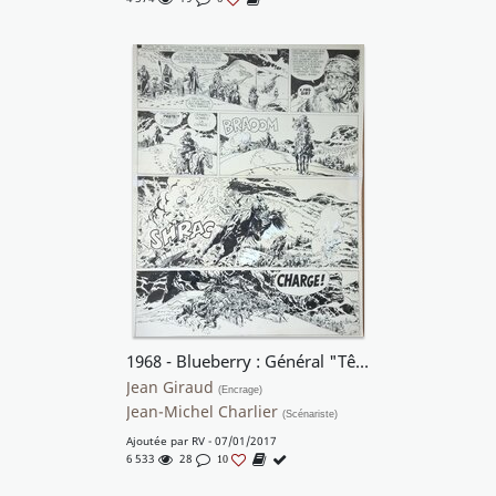
1968 - Blueberry : Général "Tête Jaune"
Jean Giraud
(Encrage)
Jean-Michel Charlier
(Scénariste)
Ajoutée par
RV
- 07/01/2017
6 533
28
10