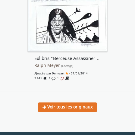
Exlibris "Berceuse Assassine" T3 pour Boulevard des Bulles
Ralph Meyer
(Encrage)
Ajoutée par
9emeart
- 07/01/2014
3 445
1
1
Voir tous les originaux