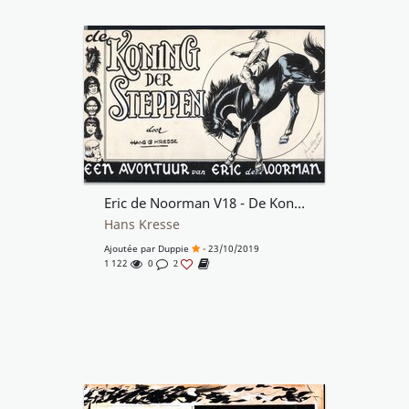
Eric de Noorman V18 - De Koning der Steppen - cover
Hans Kresse
Ajoutée par
Duppie
- 23/10/2019
1 122
0
2