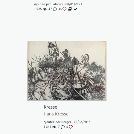
Ajoutée par
Falonex
- 08/01/2021
1 525
47
15
Kresse
Hans Kresse
Ajoutée par
Berger
- 02/08/2015
3 341
7
5