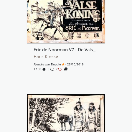
Eric de Noorman V7 - De Valse Koning - cover
Hans Kresse
Ajoutée par
Duppie
- 23/10/2019
1 160
3
2