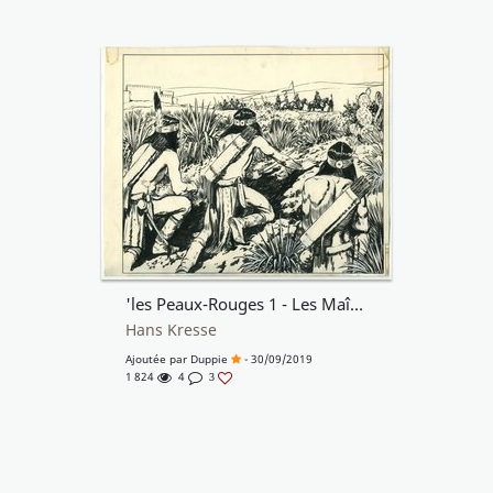
'les Peaux-Rouges 1 - Les Maîtres du Tonnerre '
Hans Kresse
Ajoutée par
Duppie
- 30/09/2019
1 824
4
3