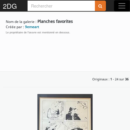
2DG
Rejoignez-nous sur 2DG !
Planches favorites
Nom de la galerie :
Créée par :
9emeart
Le propriétaire de l'œuvre est mentionné en dessous.
Accédez aux planches et illustrations
réservées aux membres
Découvrez de nouvelles fonctionnalités
Originaux :
1
- 24 sur
36
gratuites !
S'inscrire
Fermer