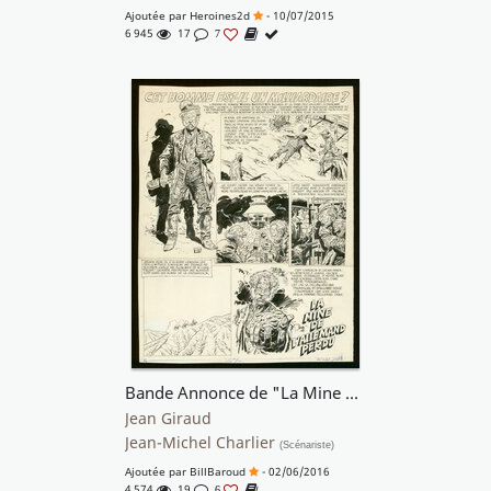
Ajoutée par
Heroines2d
- 10/07/2015
6 945
17
7
Bande Annonce de "La Mine de l'Allemand Perdu"
Jean Giraud
Jean-Michel Charlier
(Scénariste)
Ajoutée par
BillBaroud
- 02/06/2016
4 574
19
6