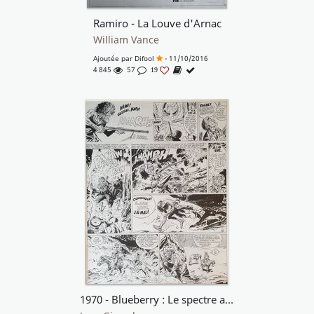
Ramiro - La Louve d'Arnac
William Vance
Ajoutée par
Difool
- 11/10/2016
4 845
57
19
1970 - Blueberry : Le spectre aux balles d'or (41)