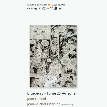
Ajoutée par
Moat
- 29/04/2015
6 644
57
25
Blueberry - Tome 23 -Arizona Love
Jean Giraud
Jean-Michel Charlier
(Scénariste)