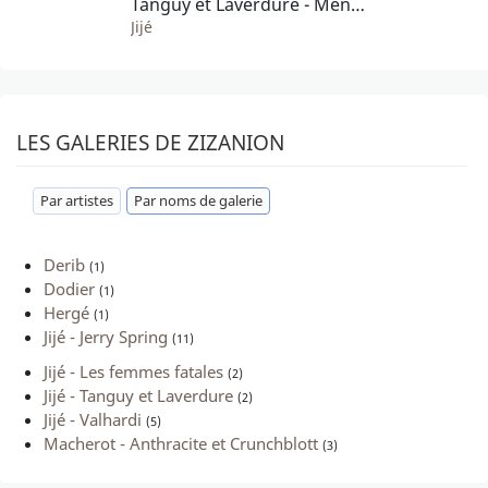
Tanguy et Laverdure - Menace sur Mururoa
Jijé
LES GALERIES DE ZIZANION
Par artistes
Par noms de galerie
Derib
(1)
Dodier
(1)
Hergé
(1)
Jijé - Jerry Spring
(11)
Jijé - Les femmes fatales
(2)
Jijé - Tanguy et Laverdure
(2)
Jijé - Valhardi
(5)
Macherot - Anthracite et Crunchblott
(3)