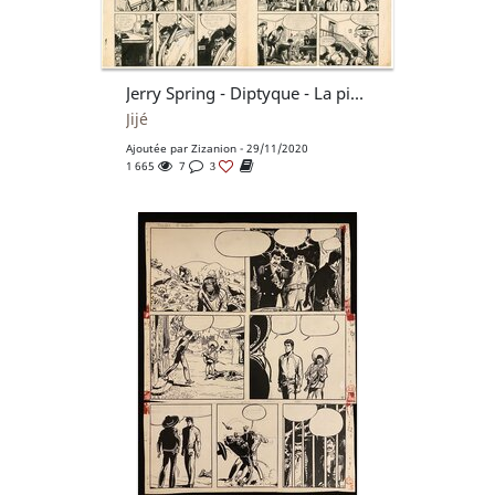
Jerry Spring - Diptyque - La piste du grand Nord
Jijé
Ajoutée par
Zizanion
- 29/11/2020
1 665
7
3