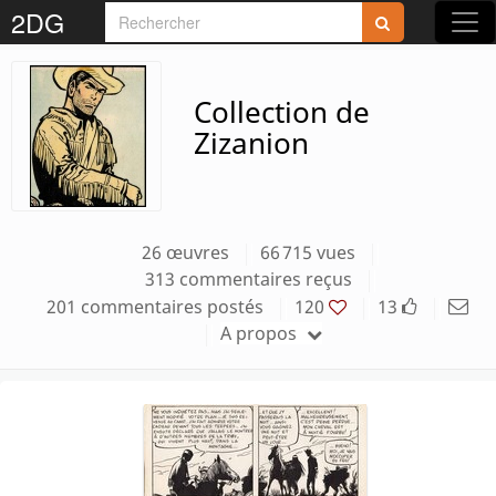
2DG
Collection de
Zizanion
Accédez aux planches et illustrations
réservées aux membres
Découvrez de nouvelles fonctionnalités
26 œuvres
66 715 vues
gratuites !
313 commentaires reçus
201 commentaires postés
120
13
A propos
S'inscrire
Fermer