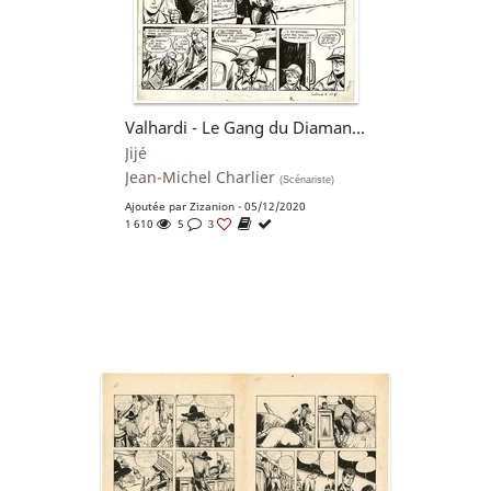
Valhardi - Le Gang du Diamant pl 23
Jijé
Jean-Michel Charlier
(Scénariste)
Ajoutée par
Zizanion
- 05/12/2020
1 610
5
3