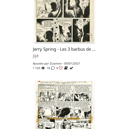
Jerry Spring - Les 3 barbus de Sonoyta (t.8 pl. 19)
Jijé
Ajoutée par
Zizanion
- 09/01/2021
1 720
18
6