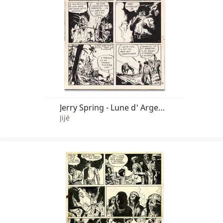
Jerry Spring - Lune d' Argent ( t.3 pl.40)
Jijé