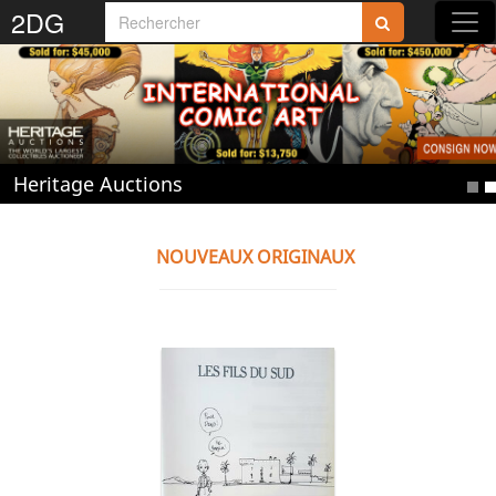
Rejoignez-nous sur 2DG !
2DG
Heritage Auctions
Accédez aux planches et illustrations
réservées aux membres
Découvrez de nouvelles fonctionnalités
NOUVEAUX ORIGINAUX
gratuites !
S'inscrire
Fermer