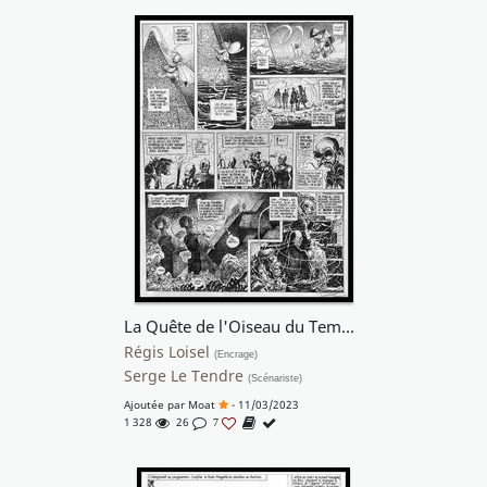
La Quête de l'Oiseau du Temps - Le Temple de l'Oubli
Régis Loisel
(Encrage)
Serge Le Tendre
(Scénariste)
Ajoutée par
Moat
- 11/03/2023
1 328
26
7