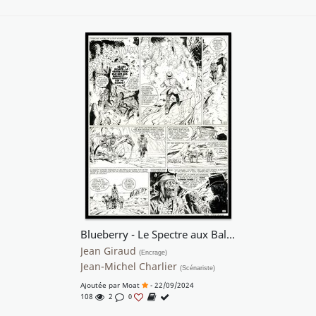
Blueberry - Le Spectre aux Balles d'Or
Jean Giraud
(Encrage)
Jean-Michel Charlier
(Scénariste)
Ajoutée par
Moat
- 22/09/2024
108
2
0