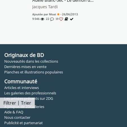
Adèle Blanc-Sec - Le démon de la Tour Eiffel
Jacques Tardi
Ajoutée par
Moat
- 26/06/2013
9 046
22
19
Originaux de BD
Nouveautés dans les collections
Dernières mises en vente
Planches et illustrations populaires
Communauté
Articles et interviews
Les galeries des professionnels
Les artistes présents sur 2DG
Filtrer | Trier
A propos de 2DGalleries
Aide & FAQ
Nous contacter
Publicité et partenariat