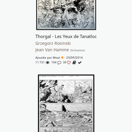
Thorgal - Les Yeux de Tanatloc
Grzegorz Rosinski
Jean Van Hamme
(Scénariste)
Ajoutée par
Moat
- 29/09/2014
11 731
104
59