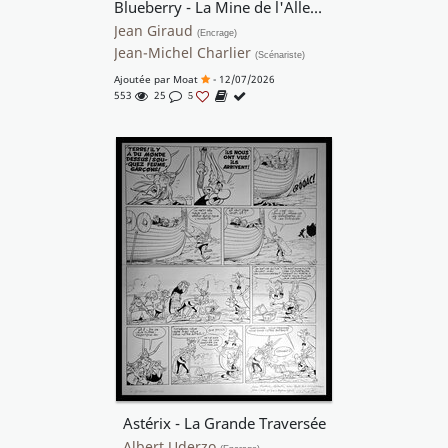
Blueberry - La Mine de l'Allemand Perdu
Jean Giraud
(Encrage)
Jean-Michel Charlier
(Scénariste)
Ajoutée par
Moat
- 12/07/2026
553
25
5
Astérix - La Grande Traversée
Albert Uderzo