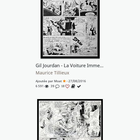
Gil Jourdan - La Voiture Immergée
Maurice Tillieux
Ajoutée par
Moat
- 27/08/2016
6 591
39
18