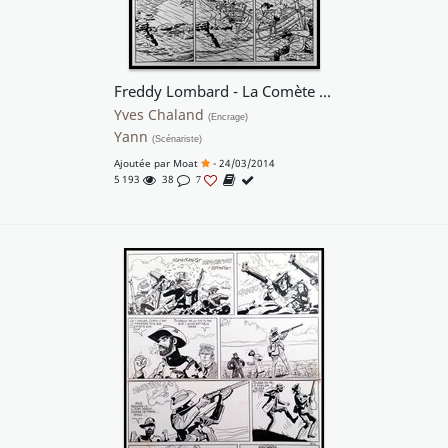
Freddy Lombard - La Comète de Carthage
Yves Chaland
(Encrage)
Yann
(Scénariste)
Ajoutée par
Moat
- 24/03/2014
5 193
38
7