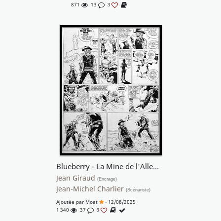
871
13
3
Blueberry - La Mine de l'Allemand Perdu
Jean Giraud
(Encrage)
Jean-Michel Charlier
(Scénariste)
Ajoutée par
Moat
- 12/08/2025
1 340
37
9