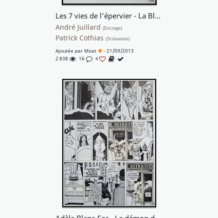
Les 7 vies de l'épervier - La Blanche morte
André Juillard
(Encrage)
Patrick Cothias
(Scénariste)
Ajoutée par
Moat
- 21/09/2013
2 838
16
4