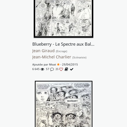
Blueberry - Le Spectre aux Balles d'Or
Jean Giraud
(Encrage)
Jean-Michel Charlier
(Scénariste)
Ajoutée par
Moat
- 29/04/2015
6 645
57
25