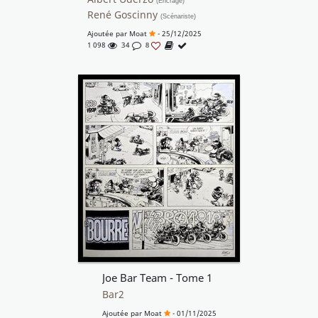
(Encrage)
René Goscinny
(Scénariste)
Ajoutée par
Moat
- 25/12/2025
1 098
34
8
Joe Bar Team - Tome 1
Bar2
Ajoutée par
Moat
- 01/11/2025