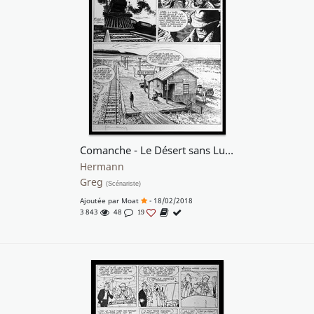
Comanche - Le Désert sans Lumière
Hermann
Greg
(Scénariste)
Ajoutée par
Moat
- 18/02/2018
3 843
48
19