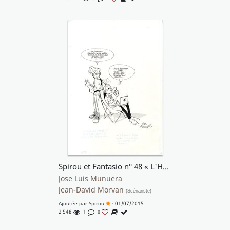
Spirou et Fantasio n° 48 « L'Homme qui ne voulait pas mourir », 2005.
Jose Luis Munuera
Jean-David Morvan
(Scénariste)
Ajoutée par
Spirou
- 01/07/2015
2 548
1
0