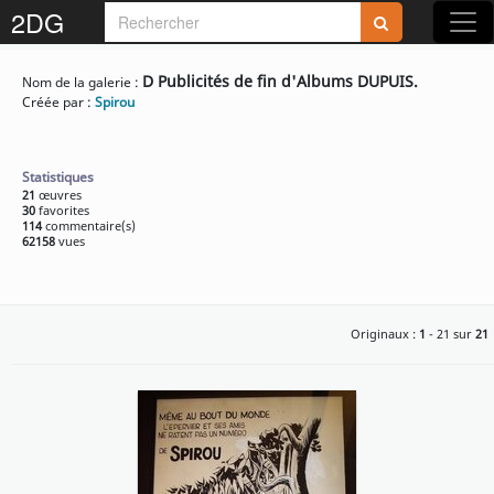
2DG
Rejoignez-nous sur 2DG !
D Publicités de fin d'Albums DUPUIS.
Nom de la galerie :
Créée par :
Spirou
Statistiques
21
œuvres
30
favorites
Accédez aux planches et illustrations
114
commentaire(s)
62158
vues
réservées aux membres
Découvrez de nouvelles fonctionnalités
gratuites !
Originaux :
1
- 21 sur
21
S'inscrire
Fermer