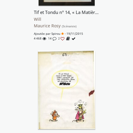
Tif et Tondu n° 14, « La Matière verte », 1968.
Will
Maurice Rosy
(Scénariste)
Ajoutée par
Spirou
- 19/11/2015
4 468
14
2