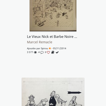
Le Vieux Nick et Barbe Noire n° 7, « Aux Mains des Akwabons », 1964.
Marcel Remacle
Ajoutée par
Spirou
- 05/11/2014
3 577
4
0