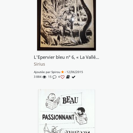
L'Epervier bleu n° 6, « La Vallée interdite », 1954.
Sirius
Ajoutée par
Spirou
- 12/06/2015
3 884
15
4