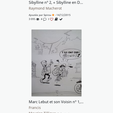
Sibylline n° 2, « Sibylline en Danger », publicité de fin d'album, 1968.
Raymond Macherot
Ajoutée par
Spirou
- 14/12/2015
3 095
4
1
Marc Lebut et son Voisin n° 1, « Allegro Ford T », 1968.
Francis