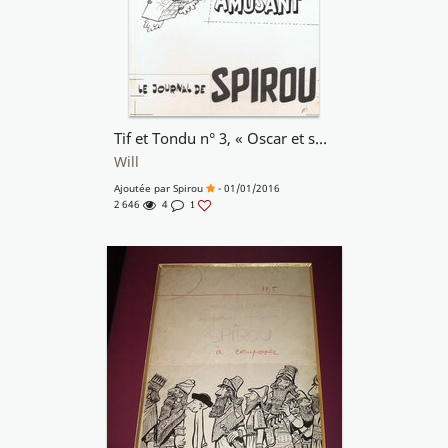
Tif et Tondu n° 3, « Oscar et ses Mystères », 1956.
Will
Ajoutée par
Spirou
- 01/01/2016
2 646
4
1