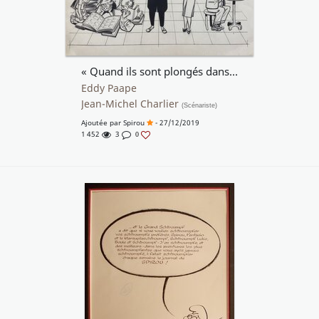
« Quand ils sont plongés dans les beaux albums du Journal de Spirou [...] ... », 1964.
Eddy Paape
Jean-Michel Charlier
(Scénariste)
Ajoutée par
Spirou
- 27/12/2019
1 452
3
0