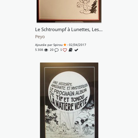
Le Schtroumpf à Lunettes, Les Schtroumpfs n° 2, « Le Schtroumpfissime », 1965.
Peyo
Ajoutée par
Spirou
- 02/04/2017
5 308
20
5