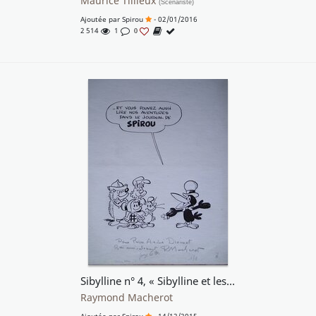
Maurice Tillieux
(Scénariste)
Ajoutée par
Spirou
- 02/01/2016
2 514
1
0
Sibylline n° 4, « Sibylline et les Abeilles », publicité de fin d'album, 1971.
Raymond Macherot