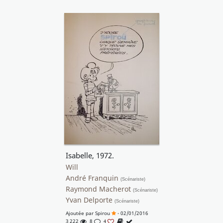
Isabelle, 1972.
Will
André Franquin
(Scénariste)
Raymond Macherot
(Scénariste)
Yvan Delporte
(Scénariste)
Ajoutée par
Spirou
- 02/01/2016
3 222
8
4