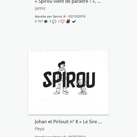
« Spirou vient de paraître ! », 1958.
Jamic
Ajoutée par
Spirou
- 02/10/2016
2 157
2
1
Johan et Pirlouit n° 8 « Le Sire de Montrésor », 1960.
Peyo
Ajoutée par
Spirou
- 04/07/2014