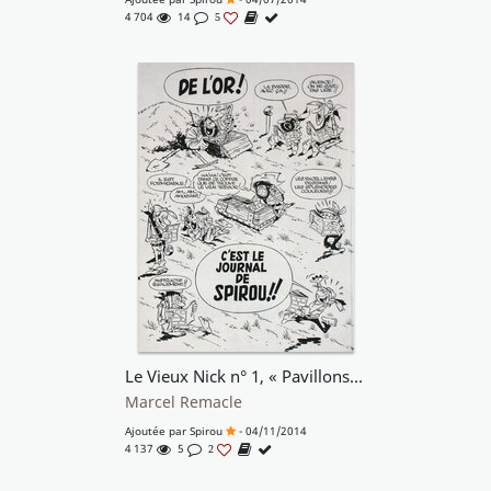
4 704
14
5
Le Vieux Nick n° 1, « Pavillons Noirs », 1960.
Marcel Remacle
Ajoutée par
Spirou
- 04/11/2014
4 137
5
2