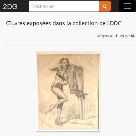
2DG
Rejoignez-nous sur 2DG !
Œuvres exposées dans la collection de LDDC
Originaux :
1
- 24 sur
66
Accédez aux planches et illustrations
réservées aux membres
Découvrez de nouvelles fonctionnalités
gratuites !
S'inscrire
Fermer