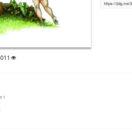
1011
r !
s