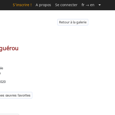
S'inscrire !
A propos
Se connecter
fr
→ en
Retour à la galerie
guérou
ale
s
2020
mes œuvres favorites