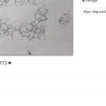
Partager
773