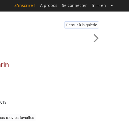
S'inscrire !
A propos
Se connecter
fr
→ en
Retour à la galerie
rin
2019
mes œuvres favorites