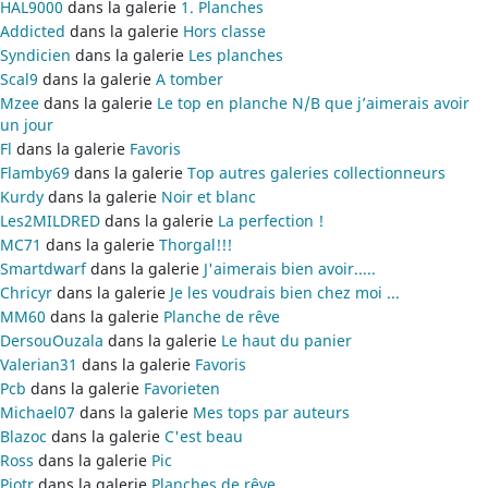
HAL9000
dans la galerie
1. Planches
Addicted
dans la galerie
Hors classe
Syndicien
dans la galerie
Les planches
Scal9
dans la galerie
A tomber
Mzee
dans la galerie
Le top en planche N/B que j’aimerais avoir
un jour
Fl
dans la galerie
Favoris
Flamby69
dans la galerie
Top autres galeries collectionneurs
Kurdy
dans la galerie
Noir et blanc
Les2MILDRED
dans la galerie
La perfection !
MC71
dans la galerie
Thorgal!!!
Smartdwarf
dans la galerie
J'aimerais bien avoir.....
Chricyr
dans la galerie
Je les voudrais bien chez moi ...
MM60
dans la galerie
Planche de rêve
DersouOuzala
dans la galerie
Le haut du panier
Valerian31
dans la galerie
Favoris
Pcb
dans la galerie
Favorieten
Michael07
dans la galerie
Mes tops par auteurs
Blazoc
dans la galerie
C'est beau
Ross
dans la galerie
Pic
Piotr
dans la galerie
Planches de rêve