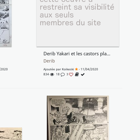
Derib Yakari et les castors planche 41
Derib
/2020
Ajoutée par
Koikeski
- 11/04/2020
834
18
3