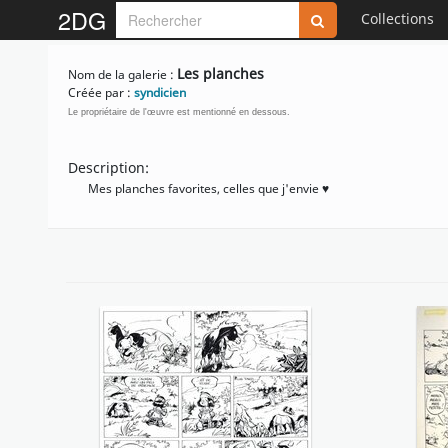
2DG
Collections
Les planches
Nom de la galerie :
Créée par :
syndicien
Le propriétaire de l'œuvre est mentionné en dessous.
Description:
Mes planches favorites, celles que j'envie ♥