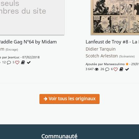
Paddle Gag N°64 by Midam
am
Didier Tarquin
(Encrage)
Scotch Arleston
e par
JeanLuc
- 07/02/2018
(Scénariste)
12
5
Ajoutée par
Manwesulimo
- 29/0
3 647
26
6
Voir tous les originaux
Communauté