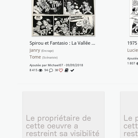
Spirou et Fantasio : La Vallée des Bannis
Janry
Lucie
(Encrage)
Tome
(Scénariste)
Ajouté
1 807
Ajoutée par
Michael07
- 09/09/2018
8 415
94
38