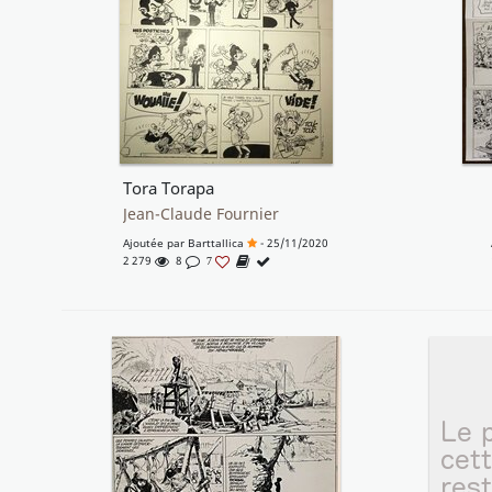
Tora Torapa
Jean-Claude Fournier
Ajoutée par
Barttallica
- 25/11/2020
2 279
8
7