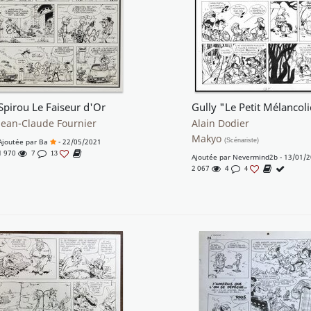
Spirou Le Faiseur d'Or
Jean-Claude Fournier
Alain Dodier
Makyo
Ajoutée par
Ba
- 22/05/2021
(Scénariste)
1 970
7
13
Ajoutée par
Nevermind2b
- 13/01/
2 067
4
4