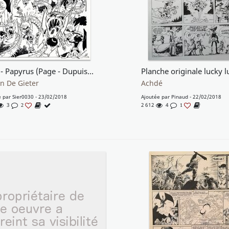
1975 - Papyrus (Page - Dupuis KV)
n De Gieter
Achdé
e par
Sier0030
- 23/02/2018
Ajoutée par
Pinaud
- 22/02/2018
3
2 612
4
2
1