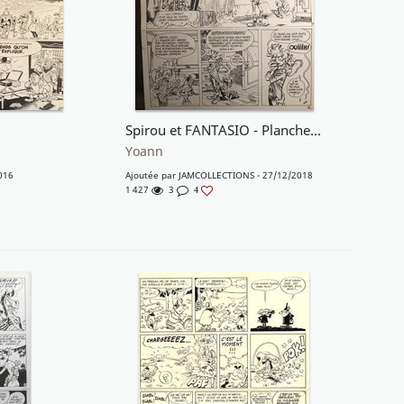
Spirou et FANTASIO - Planche n°9 " Le Groom de Sniper Alley "
Yoann
016
Ajoutée par
JAMCOLLECTIONS
- 27/12/2018
1 427
3
4