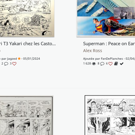
Yakari T3 Yakari chez les Castors
b
Alex Ross
e par
Jagzed
- 05/01/2024
Ajoutée par
FanDePlanches
- 02/04
2
1 628
8
3
6