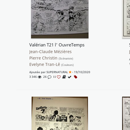
Valérian T21 l' OuvreTemps
Jean-Claude Mézières
Pierre Christin
(Scénariste)
Evelyne Tran-Lê
(Couleurs)
Ajoutée par
SUPERNATURAL
- 19/10/2020
3 346
26
11