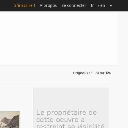
S'inscrire !
A propos
Se connecter
fr
→ en
Originaux :
1
- 24 sur
124