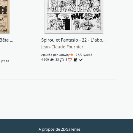
Lanfeust de Troy #8 - La Bête Fabuleuse
Spirou et Fantasio - 22 - L'abbaye truquée
Jean-Claude Fournier
Ajoutée par
Oldwhy
- 27/01/2018
4 200
23
5
1/2018
A propos de 2DGalleries