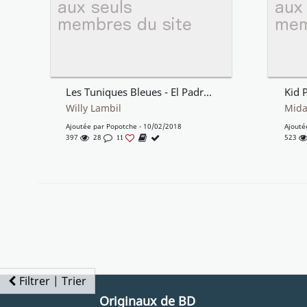
Les Tuniques Bleues - El Padre, Planche Originale p5
Kid 
Willy Lambil
Mid
Ajoutée par
Popotche
- 10/02/2018
Ajouté
397
28
523
11
Filtrer | Trier
Originaux de BD