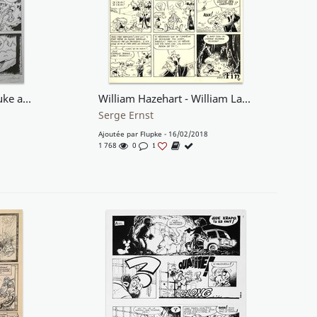
Planche originale lucky luke achde
William Hazehart - William Lapoire
Serge Ernst
Ajoutée par
Flupke
- 16/02/2018
1 768
0
1