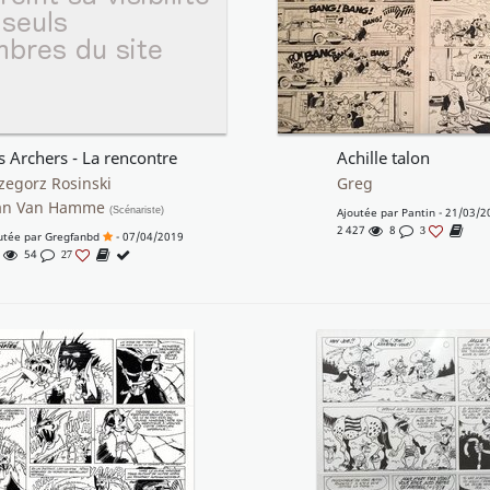
s Archers - La rencontre
Achille talon
zegorz Rosinski
Greg
an Van Hamme
(Scénariste)
Ajoutée par
Pantin
- 21/03/2
2 427
8
3
utée par
Gregfanbd
- 07/04/2019
6
54
27