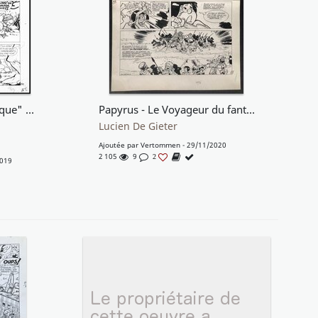
Gully "Le Petit Mélancolique" T1
Papyrus - Le Voyageur du fantastique - planche n°31 du Tome 1.
Lucien De Gieter
Ajoutée par
Vertommen
- 29/11/2020
2 105
9
2
2019