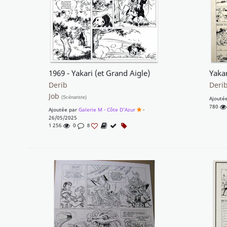
1969 - Yakari (et Grand Aigle)
Derib
Deri
Job
(Scénariste)
Ajouté
780
Ajoutée par
Galerie M - Côte D'Azur
-
26/05/2025
1 256
0
8