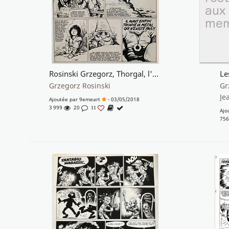
Rosinski Grzegorz, Thorgal, l'enfant des étoiles (tome 7), 1984
Le
Grzegorz Rosinski
Gr
Je
Ajoutée par
9emeart
- 03/05/2018
3 999
20
11
Ajo
75