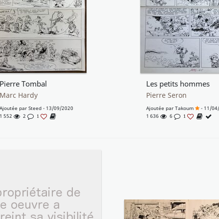
Pierre Tombal
Les petits hommes
Marc Hardy
Pierre Seron
Ajoutée par
Steed
- 13/09/2020
Ajoutée par
Takoum
- 11/04
1 552
2
1 636
6
1
1