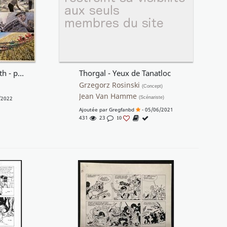
Superman : Peace on Earth - p22-23
Thorgal - Yeux de Tanatloc
Grzegorz Rosinski
(Concept)
Jean Van Hamme
/2022
(Scénariste)
Ajoutée par
Gregfanbd
- 05/06/2021
431
23
10