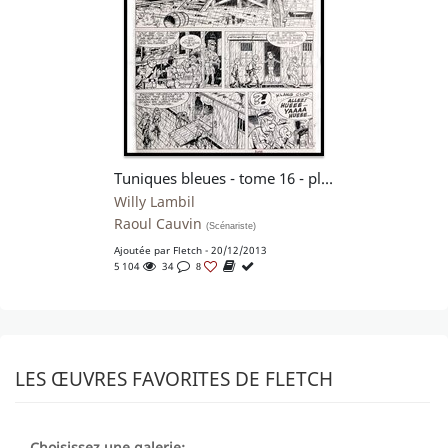
Tuniques bleues - tome 16 - planche 4
Willy Lambil
Raoul Cauvin
(Scénariste)
Ajoutée par
Fletch
- 20/12/2013
5 104
34
8
LES ŒUVRES FAVORITES DE FLETCH
Choisissez une galerie: