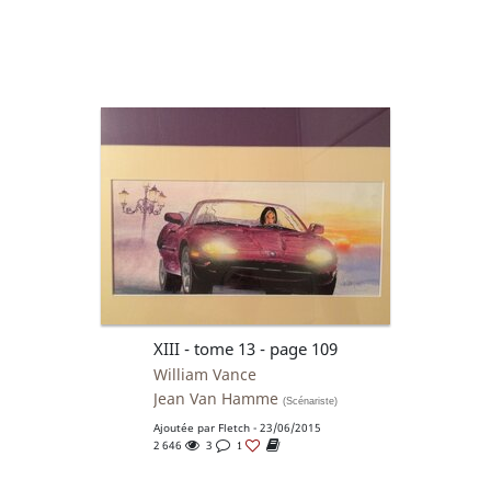
XIII - tome 13 - page 109
William Vance
Jean Van Hamme
(Scénariste)
Ajoutée par
Fletch
- 23/06/2015
2 646
3
1