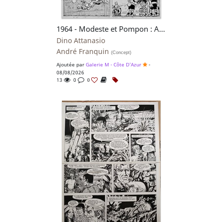
1964 - Modeste et Pompon : Arrêt Facultatif
Dino Attanasio
André Franquin
(Concept)
Ajoutée par
Galerie M - Côte D'Azur
-
08/08/2026
13
0
0