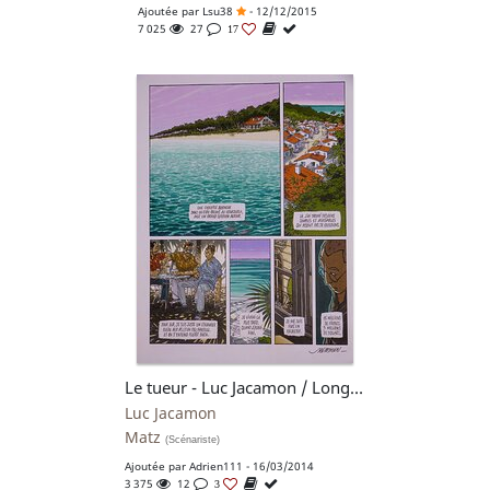
Ajoutée par
Lsu38
- 12/12/2015
7 025
27
17
Le tueur - Luc Jacamon / Long feu
Luc Jacamon
Matz
(Scénariste)
Ajoutée par
Adrien111
- 16/03/2014
3 375
12
3