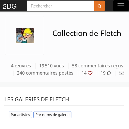
2DG
Collection de Fletch
4 œuvres
19 510 vues
58 commentaires reçus
240 commentaires postés
14
19
LES GALERIES DE FLETCH
Par artistes
Par noms de galerie