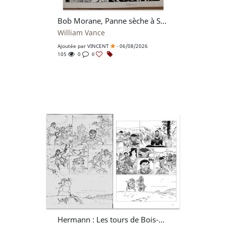
Bob Morane, Panne sèche à Serado par Vance
William Vance
Ajoutée par
VINCENT
- 06/08/2026
105
0
0
Hermann : Les tours de Bois-Maury tome 8, crayonné + tirage hélio noir de la planche 16