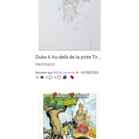
Duke 6 Au-delà de la piste Tirage de Luxe + Dédicace n°298/300
Hermann
Ajoutée par
BéDécouverte
- 02/08/2026
72
0
0