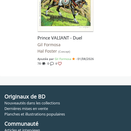
Prince VALIANT - Duel
Gil Formosa
Hal Foster
(Concept)
Ajoutée par
Gil Formosa
- 01/08/2026
78
0
0
Originaux de BD
Nouveautés dans les collections
Dernières mises en vente
Planches et illustrations populaires
Communauté
Articles et interviews