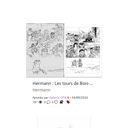
Hermann : Les tours de Bois-Maury tome 8, crayonné + tirage hélio noir de la planche 16
Hermann
Ajoutée par
Galerie OPA
- 04/08/2026
181
0
0