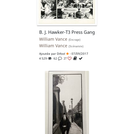
B. J. Hawker-T3 Press Gang
William Vance
(Encrage)
William Vance
(Scénariste)
Ajoutée par
Difool
- 07/09/2017
4 529
62
27