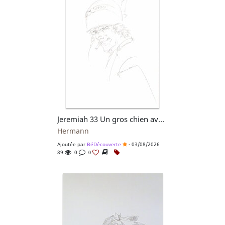
Jeremiah 33 Un gros chien avec une blonde Tirage de Luxe + dédicace
Hermann
Ajoutée par
BéDécouverte
- 03/08/2026
89
0
0