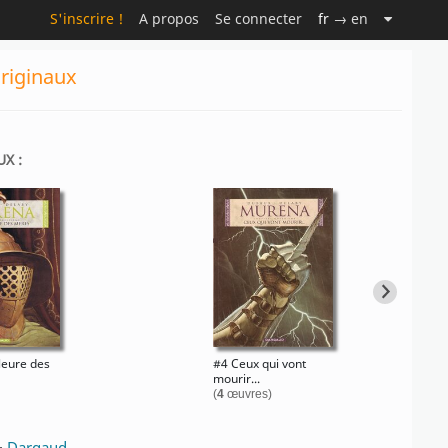
S'inscrire !
A propos
Se connecter
fr
→ en
originaux
X :
leure des
#4 Ceux qui vont
mourir...
(
4
œuvres)
·
Dargaud