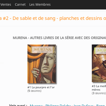
Ventes
Carnet
Les Membres
 #2 - De sable et de sang - planches et dessins 
MURENA - AUTRES LIVRES DE LA SÉRIE AVEC DES ORIGINAU
#3 La meil
#1 La pourpre et l'or
mères
(
5
œuvres)
(
3
œuvres)
Voir aussi :
Murena
·
Philippe Delaby
·
Jean Dufaux
·
Benn