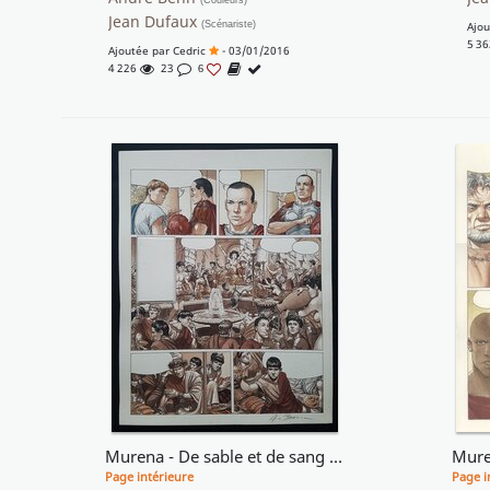
(Couleurs)
Jean Dufaux
(Scénariste)
Ajo
5 3
Ajoutée par
Cedric
- 03/01/2016
4 226
23
6
Murena - De sable et de sang - mise en couleurs planche 43
Page intérieure
Page i