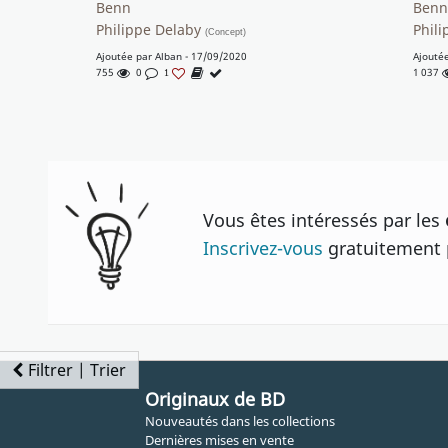
Benn
Ben
Philippe Delaby
Phili
(Concept)
Ajoutée par
Alban
- 17/09/2020
Ajouté
755
0
1 037
1
Vous êtes intéressés par les
Inscrivez-vous
gratuitement p
Filtrer | Trier
Originaux de BD
Nouveautés dans les collections
Dernières mises en vente