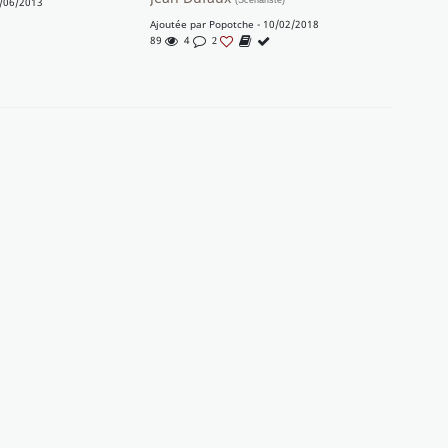
/06/2013
(Scénariste)
Ajoutée par
Popotche
- 10/02/2018
89
4
2