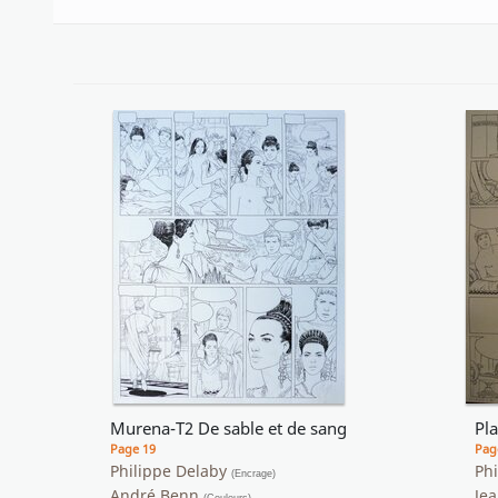
Murena-T2 De sable et de sang
Pl
Page 19
Pag
Philippe Delaby
Phi
(Encrage)
André Benn
Je