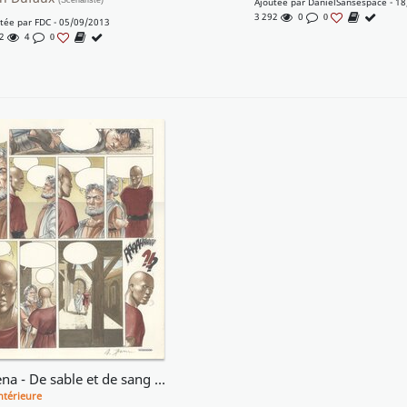
(Scénariste)
Ajoutée par
DanielSansespace
- 18
3 292
0
0
utée par
FDC
- 05/09/2013
62
4
0
Murena - De sable et de sang - mise en couleurs planche 25
ntérieure