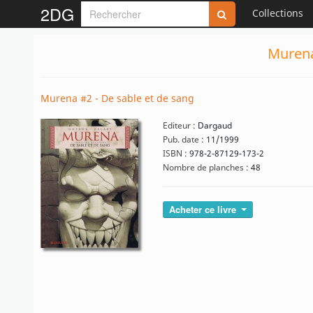
2DG
Collections
Murena
Murena #2 - De sable et de sang
Editeur :
Dargaud
Pub. date :
11/1999
ISBN :
978-2-87129-173-2
Nombre de planches :
48
Acheter ce livre