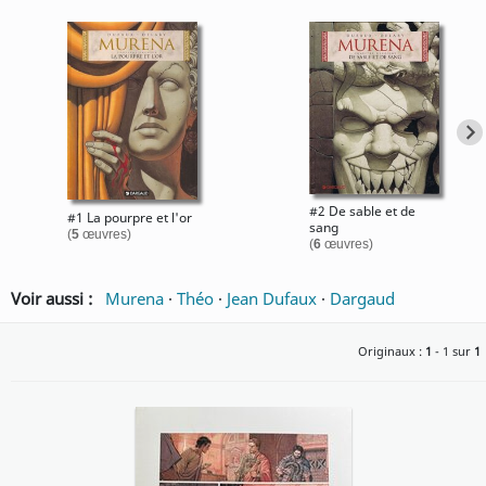
#2 De sable et de
#1 La pourpre et l'or
sang
(
5
œuvres)
(
6
œuvres)
Voir aussi :
Murena
·
Théo
·
Jean Dufaux
·
Dargaud
Originaux :
1
- 1 sur
1