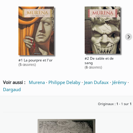
#2 De sable et de
#1 La pourpre et l'or
sang
(
5
œuvres)
(
6
œuvres)
Voir aussi :
Murena
·
Philippe Delaby
·
Jean Dufaux
·
Jérémy
·
Dargaud
Originaux :
1
- 1 sur
1