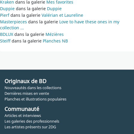
Kraken
dans la galerie
Mes favorites
Duppie
dans la galerie
Duppie
Pierf
dans la galerie
Valérian et Laureline
Masterpieces
dans la galerie
Love to have these ones in my
collection ...
BDLUX
dans la galerie
Mézières
Steiff
dans la galerie
Planches NB
Originaux de BD
Nouveautés dans les collections
Dernières mises en vente
Planches et illustrations populaires
Communauté
Articles et interviews
Les galeries des professionnels
Les artistes présents sur 2DG