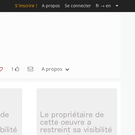
S'inscrire !
A propos
Se connecter
fr
→ en
1
A propos