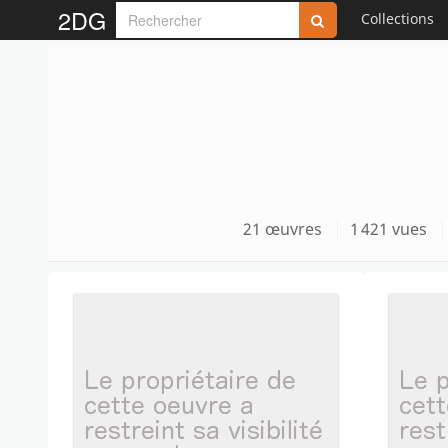
2DG
Collections
21 œuvres
1 421 vues