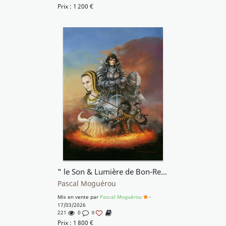
Prix :
1 200
€
" le Son & Lumière de Bon-Repos "
Pascal Moguérou
Mis en vente par
Pascal Moguérou
-
17/03/2026
221
0
0
Prix :
1 800
€