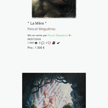
" La Mère "
Pascal Moguérou
Mis en vente par
Pascal Moguérou
-
08/07/2026
1 499
0
2
Prix :
1 300
€