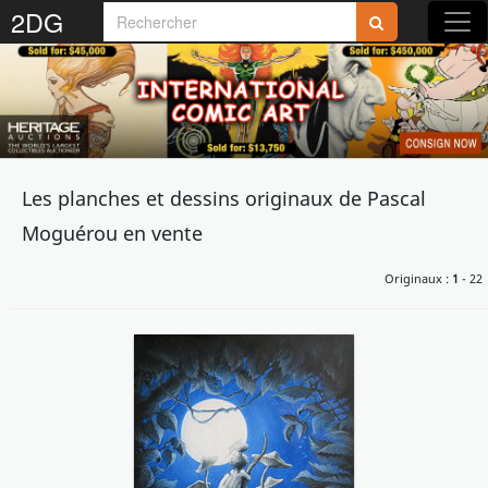
2DG
Rejoignez-nous sur 2DG !
Les planches et dessins originaux de Pascal
Accédez aux planches et illustrations
Moguérou en vente
réservées aux membres
Découvrez de nouvelles fonctionnalités
Originaux :
1
- 22
gratuites !
S'inscrire
Fermer