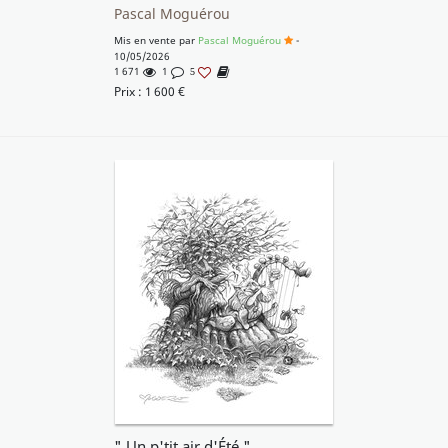
Pascal Moguérou
Mis en vente par
Pascal Moguérou
-
10/05/2026
1 671
1
5
Prix :
1 600
€
" Un p'tit air d'Été "