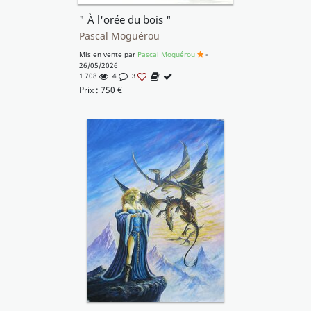
" À l'orée du bois "
Pascal Moguérou
Mis en vente par
Pascal Moguérou
-
26/05/2026
1 708
4
3
Prix :
750
€