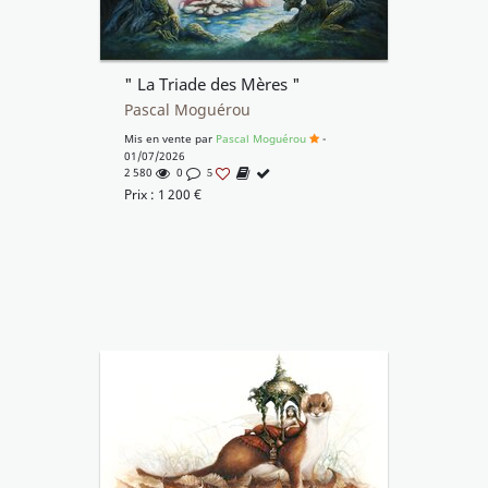
" La Triade des Mères "
Pascal Moguérou
Mis en vente par
Pascal Moguérou
-
01/07/2026
2 580
0
5
Prix :
1 200
€