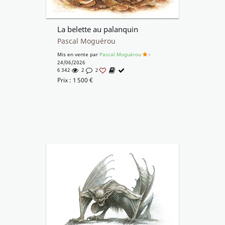
La belette au palanquin
Pascal Moguérou
Mis en vente par
Pascal Moguérou
-
24/06/2026
6 342
2
2
Prix :
1 500
€