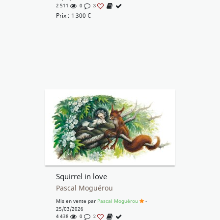
2 511
0
3
Prix :
1 300
€
Squirrel in love
Pascal Moguérou
Mis en vente par
Pascal Moguérou
-
25/03/2026
4 438
0
2