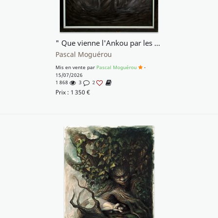
" Que vienne l'Ankou par les chemins creux..."
Pascal Moguérou
Mis en vente par
Pascal Moguérou
-
15/07/2026
1 868
3
2
Prix :
1 350
€