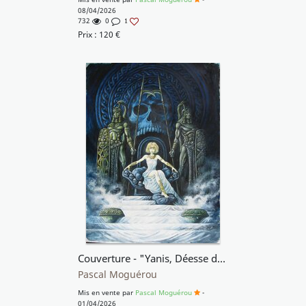
08/04/2026
732
0
1
Prix :
120
€
Couverture - "Yanis, Déesse de la mort"
Pascal Moguérou
Mis en vente par
Pascal Moguérou
-
01/04/2026