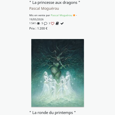
" La princesse aux dragons "
Pascal Moguérou
Mis en vente par
Pascal Moguérou
-
19/05/2026
1 541
5
1
Prix :
1 200
€
" La ronde du printemps "