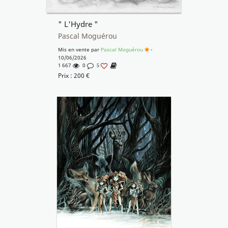
" L'Hydre "
Pascal Moguérou
Mis en vente par
Pascal Moguérou
-
10/06/2026
1 667
0
5
Prix :
200
€