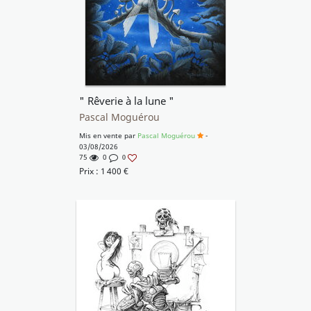
" Rêverie à la lune "
Pascal Moguérou
Mis en vente par
Pascal Moguérou
-
03/08/2026
75
0
0
Prix :
1 400
€