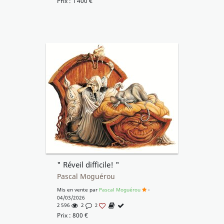
Prix :
1 400
€
" Réveil difficile! "
Pascal Moguérou
Mis en vente par
Pascal Moguérou
-
04/03/2026
2 596
2
2
Prix :
800
€