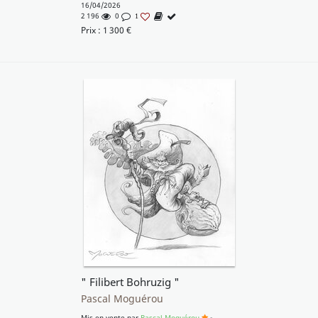
16/04/2026
2 196
0
1
Prix :
1 300
€
" Filibert Bohruzig "
Pascal Moguérou
Mis en vente par
Pascal Moguérou
-