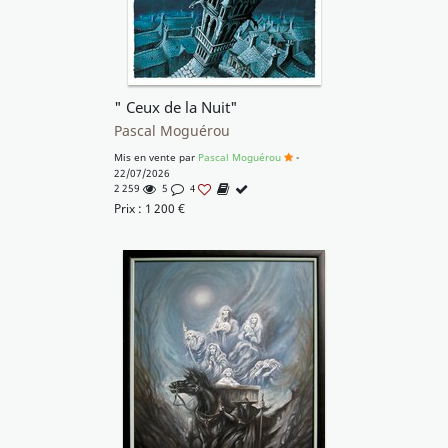
" Ceux de la Nuit"
Pascal Moguérou
Mis en vente par
Pascal Moguérou
-
22/07/2026
2 259
5
4
Prix :
1 200
€