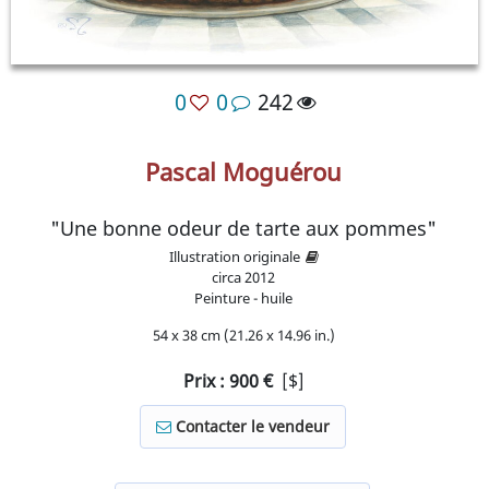
0
0
242
Pascal Moguérou
"Une bonne odeur de tarte aux pommes"
Illustration originale
circa
2012
Peinture - huile
54 x 38 cm (21.26 x 14.96 in.)
Prix :
900
€
[$]
Contacter le vendeur