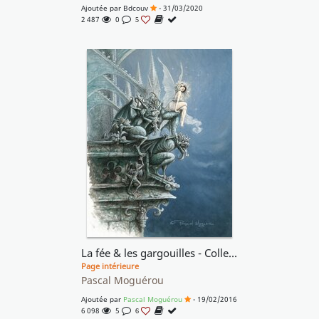
Ajoutée par
Bdcouv
- 31/03/2020
2 487
0
5
La fée & les gargouilles - Collection Privée
Page intérieure
Pascal Moguérou
Ajoutée par
Pascal Moguérou
- 19/02/2016
6 098
5
6