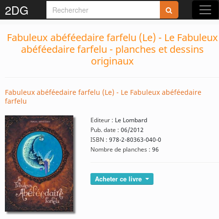
2DG
Fabuleux abéféedaire farfelu (Le) - Le Fabuleux
abéféedaire farfelu - planches et dessins
originaux
Fabuleux abéféedaire farfelu (Le) - Le Fabuleux abéféedaire
farfelu
Editeur :
Le Lombard
Pub. date :
06/2012
ISBN :
978-2-80363-040-0
Nombre de planches :
96
Acheter ce livre