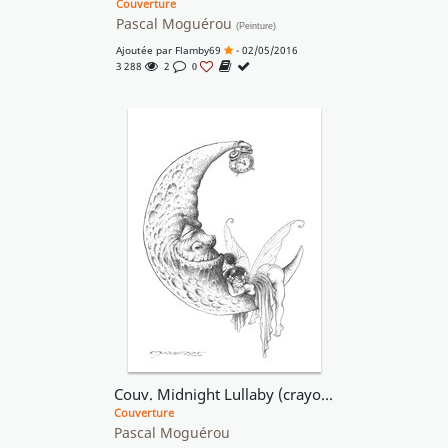
Couverture
Pascal Moguérou
(Peinture)
Ajoutée par
Flamby69
- 02/05/2016
3 288
2
0
Couv. Midnight Lullaby (crayonné)
Couverture
Pascal Moguérou