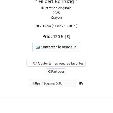
" Filibert Bohruzig "
Illustration originale
2025
Crayon
28 x 35 cm (11.02 x 13.78 in.)
Prix :
120
€
[$]
Contacter le vendeur
Ajouter à mes œuvres favorites
Partager