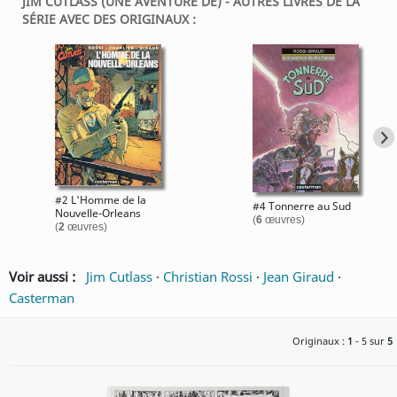
JIM CUTLASS (UNE AVENTURE DE) - AUTRES LIVRES DE LA
SÉRIE AVEC DES ORIGINAUX :
#2 L'Homme de la
#4 Tonnerre au Sud
Nouvelle-Orleans
(
6
œuvres)
(
2
œuvres)
Voir aussi :
Jim Cutlass
·
Christian Rossi
·
Jean Giraud
·
Casterman
Originaux :
1
- 5 sur
5