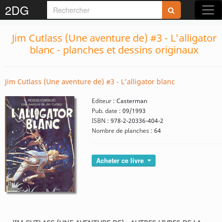
2DG
Jim Cutlass (Une aventure de) #3 - L'alligator
blanc - planches et dessins originaux
Jim Cutlass (Une aventure de) #3 - L'alligator blanc
Editeur :
Casterman
Pub. date :
09/1993
ISBN :
978-2-20336-404-2
Nombre de planches :
64
Acheter ce livre