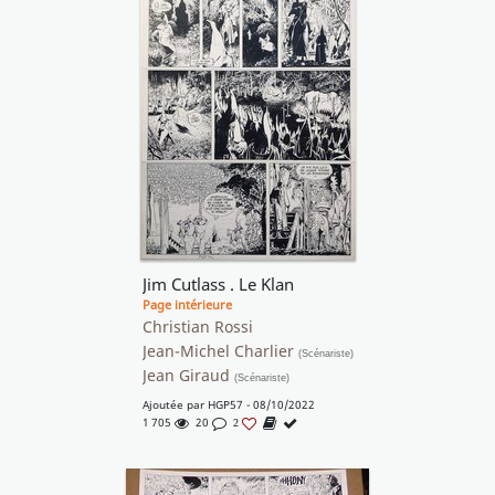
Jim Cutlass . Le Klan
Page intérieure
Christian Rossi
Jean-Michel Charlier
(Scénariste)
Jean Giraud
(Scénariste)
Ajoutée par
HGP57
- 08/10/2022
1 705
20
2