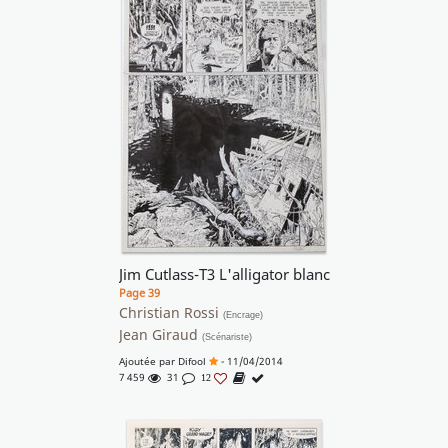
Jim Cutlass-T3 L'alligator blanc
Page 39
Christian Rossi
(Encrage)
Jean Giraud
(Scénariste)
Ajoutée par
Difool
- 11/04/2014
7 459
31
12