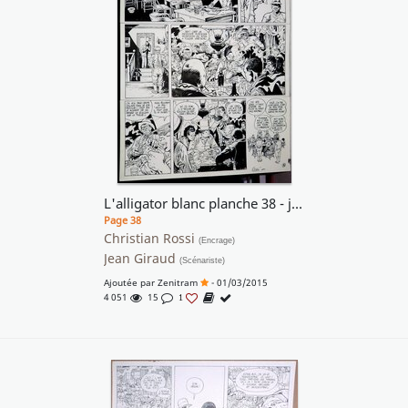
L'alligator blanc planche 38 - j'adore cette foule si vivante et si présente !!
Page 38
Christian Rossi
(Encrage)
Jean Giraud
(Scénariste)
Ajoutée par
Zenitram
- 01/03/2015
4 051
15
1