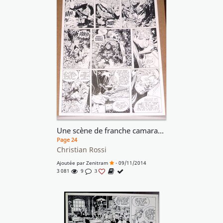
Une scène de franche camaraderie !! On admirera le cadrage nerveux de Rosse !!
Page 24
Christian Rossi
Ajoutée par
Zenitram
- 09/11/2014
3 081
9
3