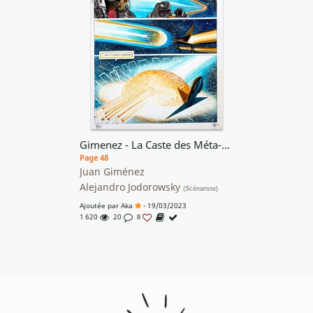
Gimenez - La Caste des Méta-Barons - Tome 8, planche 46
Page 48
Juan Giménez
Alejandro Jodorowsky
(Scénariste)
Ajoutée par
Aka
- 19/03/2023
1 620
20
8