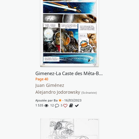
Gimenez-La Caste des Méta-Barons-Tome 8, planche 38
Page 40
Juan Giménez
Alejandro Jodorowsky
(Scénariste)
Ajoutée par
Ba
- 16/03/2023
1 535
12
5