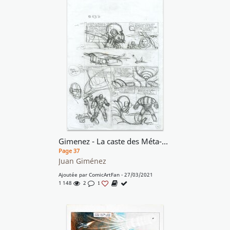
Gimenez - La caste des Méta-Barons
Page 37
Juan Giménez
Ajoutée par
ComicArtFan
- 27/03/2021
1 148
2
1