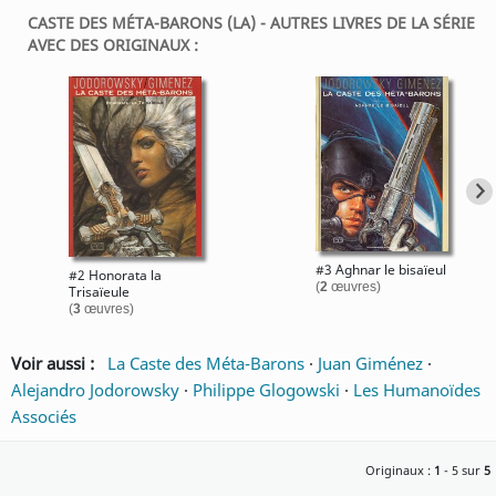
CASTE DES MÉTA-BARONS (LA) - AUTRES LIVRES DE LA SÉRIE
AVEC DES ORIGINAUX :
#3 Aghnar le bisaïeul
#2 Honorata la
(
2
œuvres)
Trisaïeule
(
3
œuvres)
Voir aussi :
La Caste des Méta-Barons
·
Juan Giménez
·
Alejandro Jodorowsky
·
Philippe Glogowski
·
Les Humanoïdes
Associés
Originaux :
1
- 5 sur
5