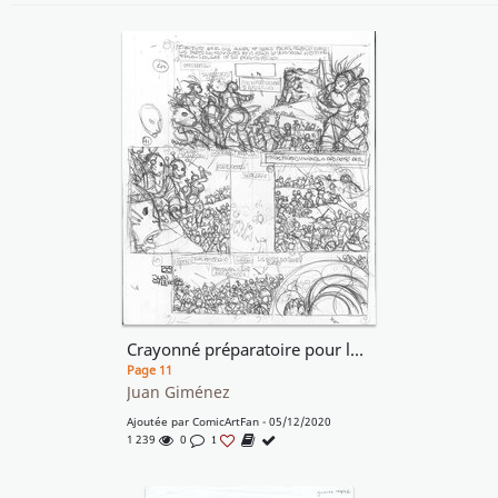
Crayonné préparatoire pour la caste des Méta-Barons
Page 11
Juan Giménez
Ajoutée par
ComicArtFan
- 05/12/2020
1 239
0
1