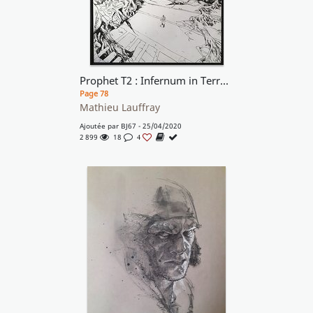
Prophet T2 : Infernum in Terra - Page titre de l'EO du T2
Page 78
Mathieu Lauffray
Ajoutée par
BJ67
- 25/04/2020
2 899
18
4