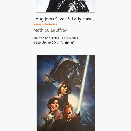
Long John Silver & Lady Hastings
Page intérieure
Mathieu Lauffray
Ajoutée par
Stef44
- 01/12/2014
4 905
19
3