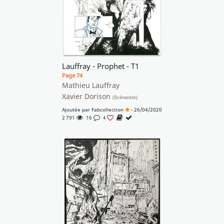
Lauffray - Prophet - T1
Page 74
Mathieu Lauffray
Xavier Dorison
(Scénariste)
Ajoutée par
Fabcollection
- 26/04/2020
2 791
16
4