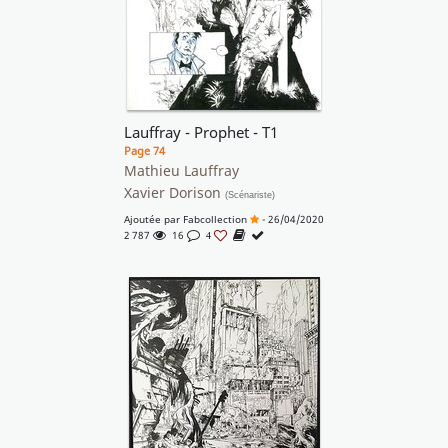
Lauffray - Prophet - T1
Page 74
Mathieu Lauffray
Xavier Dorison
(Scénariste)
Ajoutée par
Fabcollection
- 26/04/2020
2 787
16
4