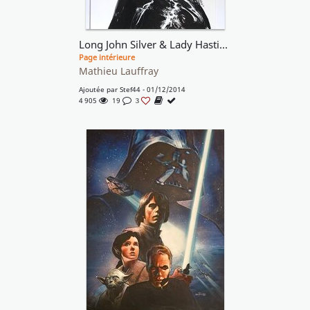
Long John Silver & Lady Hastings
Page intérieure
Mathieu Lauffray
Ajoutée par
Stef44
- 01/12/2014
4 905
19
3