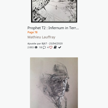
Prophet T2 : Infernum in Terra - Page titre de l'EO du T2
Page 78
Mathieu Lauffray
Ajoutée par
BJ67
- 25/04/2020
2 893
18
4