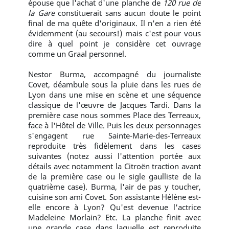
épouse que l'achat d'une planche de
120 rue de
la Gare
constituerait sans aucun doute le point
final de ma quête d'originaux. Il n'en a rien été
évidemment (au secours!) mais c'est pour vous
dire à quel point je considère cet ouvrage
comme un Graal personnel.
Nestor Burma, accompagné du journaliste
Covet, déambule sous la pluie dans les rues de
Lyon dans une mise en scène et une séquence
classique de l'œuvre de Jacques Tardi. Dans la
première case nous sommes Place des Terreaux,
face à l'Hôtel de Ville. Puis les deux personnages
s'engagent rue Sainte-Marie-des-Terreaux
reproduite très fidèlement dans les cases
suivantes (notez aussi l'attention portée aux
détails avec notamment la Citroën traction avant
de la première case ou le sigle gaulliste de la
quatrième case). Burma, l'air de pas y toucher,
cuisine son ami Covet. Son assistante Hélène est-
elle encore à Lyon? Qu'est devenue l'actrice
Madeleine Morlain? Etc. La planche finit avec
une grande case dans laquelle est reproduite