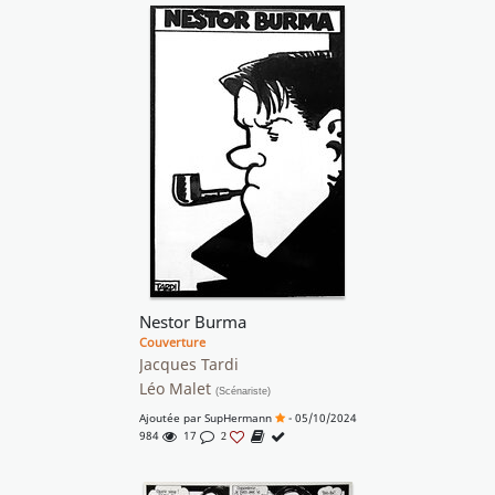
Nestor Burma
Couverture
Jacques Tardi
Léo Malet
(Scénariste)
Ajoutée par
SupHermann
- 05/10/2024
984
17
2