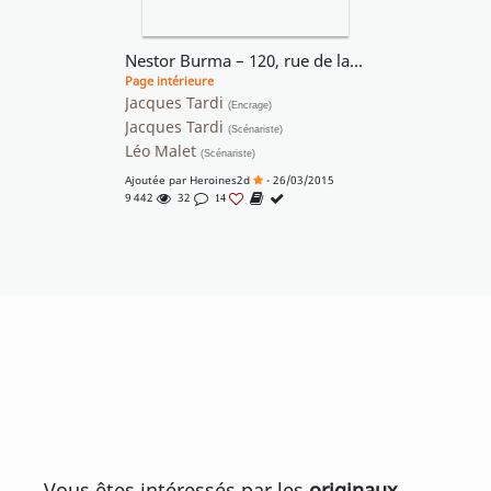
Nestor Burma – 120, rue de la Gare
Page intérieure
Jacques Tardi
(Encrage)
Jacques Tardi
(Scénariste)
Léo Malet
(Scénariste)
Ajoutée par
Heroines2d
- 26/03/2015
9 442
32
14
Vous êtes intéressés par les
originaux