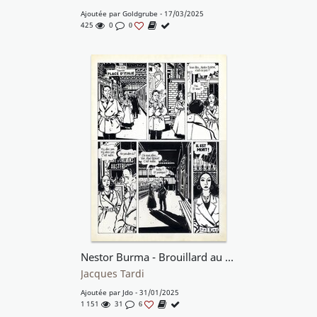
Ajoutée par
Goldgrube
- 17/03/2025
425
0
0
Nestor Burma - Brouillard au pont de Tolbiac
Jacques Tardi
Ajoutée par
Jdo
- 31/01/2025
1 151
31
6