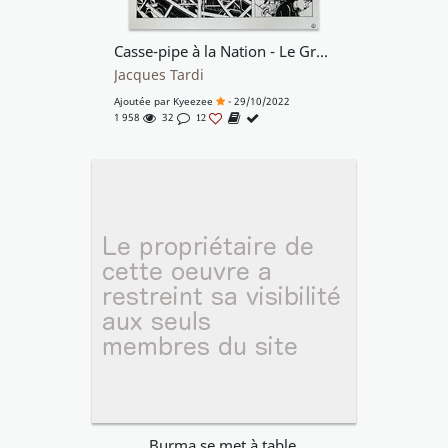
Casse-pipe à la Nation - Le Grand Huit
Jacques Tardi
Ajoutée par
Kyeezee
- 29/10/2022
1 958
32
12
Burma se met à table