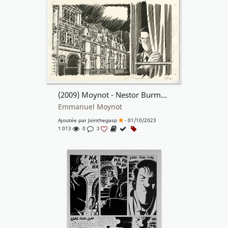
(2009) Moynot - Nestor Burma - T. 7. - L'envahissant cadavre de la plaine Monceau - Planche originale 57A
Emmanuel Moynot
Ajoutée par
Jointhegasp
- 01/10/2023
1 013
0
3