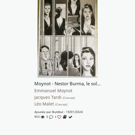
Moynot - Nestor Burma, le soleil renait derriere le louvre
Emmanuel Moynot
Jacques Tardi
(Concept)
Léo Malet
(Concept)
Ajoutée par
Buldbul
- 19/01/2024
953
5
1