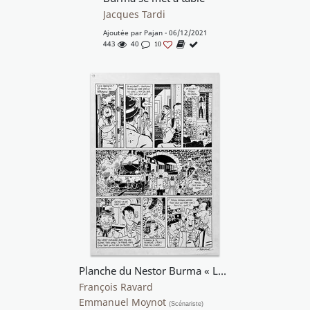
Jacques Tardi
Ajoutée par
Pajan
- 06/12/2021
443
40
10
Planche du Nestor Burma « Les rats de Montsouris »
François Ravard
Emmanuel Moynot
(Scénariste)