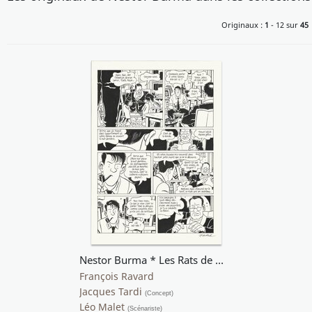
Originaux :
1
- 12 sur
45
Nestor Burma * Les Rats de Montsouris * Ravard Moynot Malet Tardi pg27
François Ravard
Jacques Tardi
(Concept)
Léo Malet
(Scénariste)