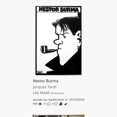
Nestor Burma
Jacques Tardi
Léo Malet
(Scénariste)
Ajoutée par
SupHermann
- 05/10/2024
990
17
2