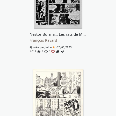
Nestor Burma... Les rats de Montsouris
François Ravard
Ajoutée par
Jielde
- 20/03/2023
1 017
1
2