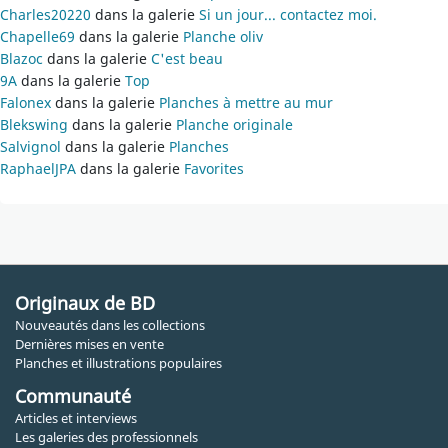
Charles20220
dans la galerie
Si un jour... contactez moi.
Chapelle69
dans la galerie
Planche oliv
Blazoc
dans la galerie
C'est beau
9A
dans la galerie
Top
Falonex
dans la galerie
Planches à mettre au mur
Blekswing
dans la galerie
Planche originale
Salvignol
dans la galerie
Planches
RaphaelJPA
dans la galerie
Favorites
Originaux de BD
Nouveautés dans les collections
Dernières mises en vente
Planches et illustrations populaires
Communauté
Articles et interviews
Les galeries des professionnels