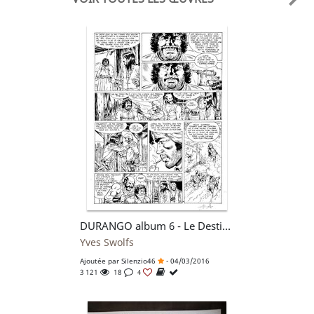
DURANGO album 6 - Le Destin d'un Desperado planche n°32 (1986)
Yves Swolfs
Ajoutée par
Silenzio46
- 04/03/2016
3 121
18
4