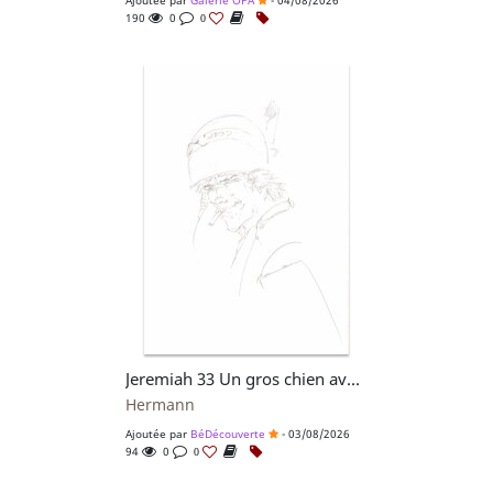
190
0
0
Jeremiah 33 Un gros chien avec une blonde Tirage de Luxe + dédicace
Hermann
Ajoutée par
BéDécouverte
- 03/08/2026
94
0
0