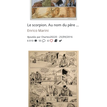
Le scorpion. Au nom du père T.7 P36
Enrico Marini
Ajoutée par
Charles20220
- 25/09/2016
6 010
55
15