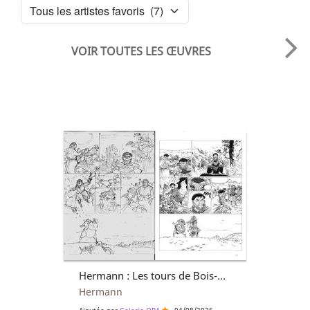
VOIR TOUTES LES ŒUVRES
Hermann : Les tours de Bois-Maury tome 8, crayonné + tirage hélio noir de la planche 16
Hermann
Ajoutée par
Galerie OPA
- 04/08/2026