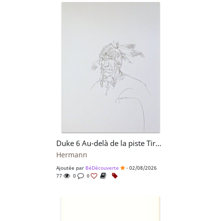
Duke 6 Au-delà de la piste Tirage de Luxe + Dédicace n°298/300
Hermann
Ajoutée par
BéDécouverte
- 02/08/2026
77
0
0