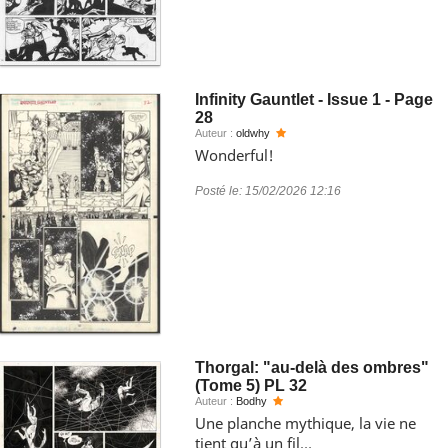
Infinity Gauntlet - Issue 1 - Page
28
Auteur :
oldwhy
Wonderful!
Posté le:
15/02/2026 12:16
Thorgal: "au-delà des ombres"
(Tome 5) PL 32
Auteur :
Bodhy
Une planche mythique, la vie ne
tient qu’à un fil…