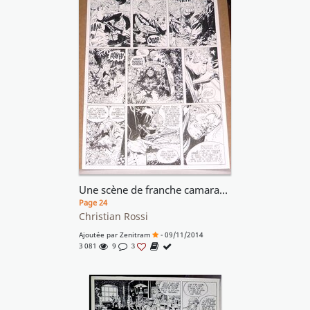
Une scène de franche camaraderie !! On admirera le cadrage nerveux de Rosse !!
Page 24
Christian Rossi
Ajoutée par
Zenitram
- 09/11/2014
3 081
9
3