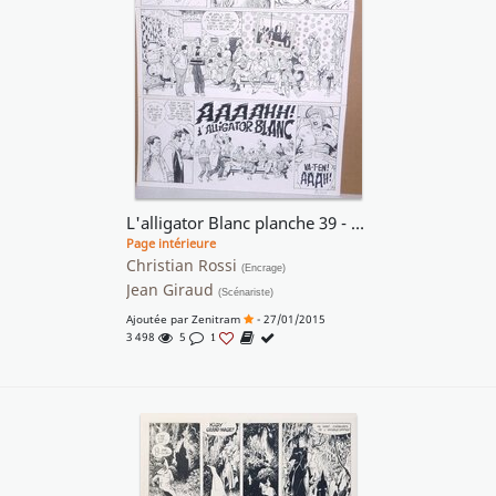
L'alligator Blanc planche 39 - En famille !!
Page intérieure
Christian Rossi
(Encrage)
Jean Giraud
(Scénariste)
Ajoutée par
Zenitram
- 27/01/2015
3 498
5
1