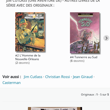
JIM CUTLASS (UNE AVENTURE DE) - AUTRES LIVRES DE LA
SÉRIE AVEC DES ORIGINAUX :
#2 L'Homme de la
#4 Tonnerre au Sud
Nouvelle-Orleans
(
6
œuvres)
(
2
œuvres)
Voir aussi :
Jim Cutlass
·
Christian Rossi
·
Jean Giraud
·
Casterman
Originaux :
1
- 5 sur
5