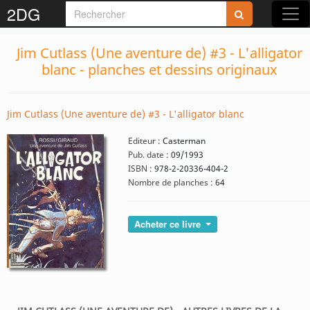
2DG
Jim Cutlass (Une aventure de) #3 - L'alligator
blanc - planches et dessins originaux
Jim Cutlass (Une aventure de) #3 - L'alligator blanc
Editeur :
Casterman
Pub. date :
09/1993
ISBN :
978-2-20336-404-2
Nombre de planches :
64
Acheter ce livre