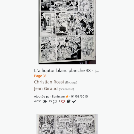
L'alligator blanc planche 38 - j'adore cette foule si vivante et si présente !!
Page 38
Christian Rossi
(Encrage)
Jean Giraud
(Scénariste)
Ajoutée par
Zenitram
- 01/03/2015
4 051
15
1