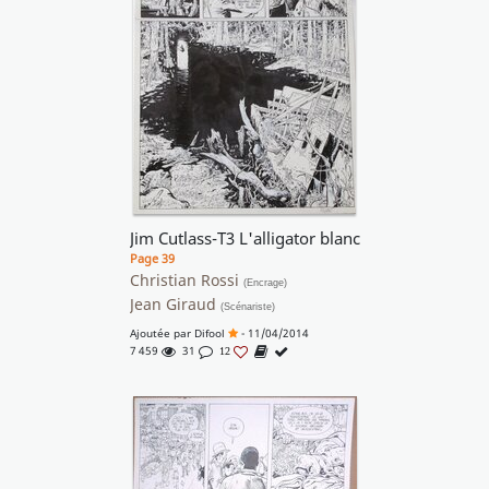
Jim Cutlass-T3 L'alligator blanc
Page 39
Christian Rossi
(Encrage)
Jean Giraud
(Scénariste)
Ajoutée par
Difool
- 11/04/2014
7 459
31
12