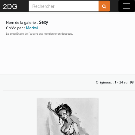
2DG
Rejoignez-nous sur 2DG !
Sexy
Nom de la galerie :
Créée par :
Morkai
Le propriétaire de l'œuvre est mentionné en dessous.
Accédez aux planches et illustrations
réservées aux membres
Découvrez de nouvelles fonctionnalités
Originaux :
1
- 24 sur
98
gratuites !
S'inscrire
Fermer