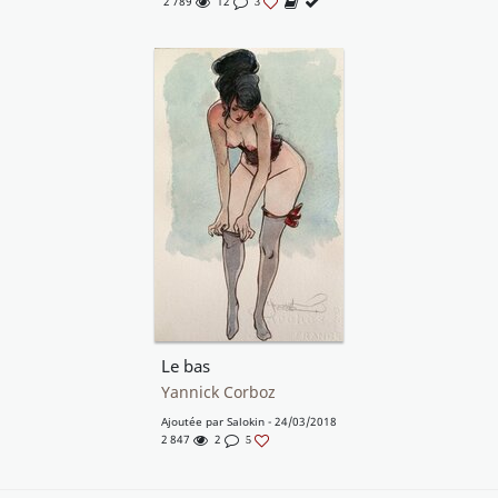
2 789
12
3
Le bas
Yannick Corboz
Ajoutée par
Salokin
- 24/03/2018
2 847
2
5