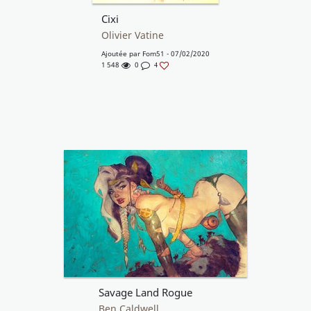
Cixi
Olivier Vatine
Ajoutée par
Fom51
- 07/02/2020
1 548
0
4
Savage Land Rogue
Ben Caldwell