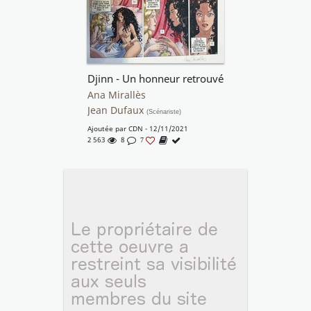
Djinn - Un honneur retrouvé
Ana Mirallès
Jean Dufaux
(Scénariste)
Ajoutée par
CDN
- 12/11/2021
2 563
8
7