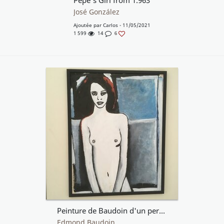
Pepe's Girl from 1.963
José González
Ajoutée par
Carlos
- 11/05/2021
1 599
14
6
Peinture de Baudoin d'un personnage féminin
Edmond Baudoin