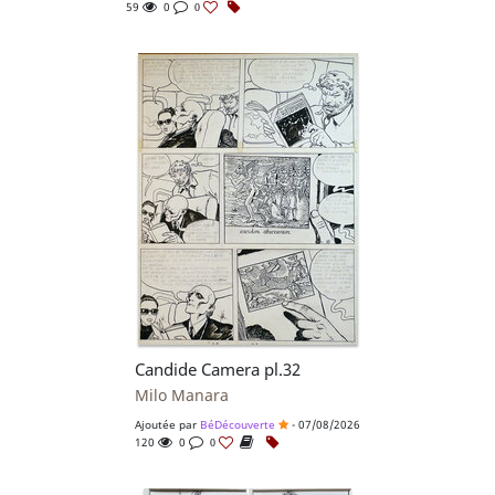
59
0
0
Candide Camera pl.32
Milo Manara
Ajoutée par
BéDécouverte
- 07/08/2026
120
0
0