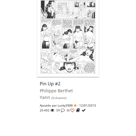
Pin Up #2
Philippe Berthet
Yann
(Scénariste)
Ajoutée par
Lucky3988
- 12/01/2015
20 492
39
16