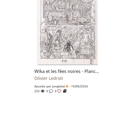
Wika et les fées noires - Planche 37 du storyboard
Olivier Ledroit
Ajoutée par
Junglebd
- 10/06/2026
255
0
0