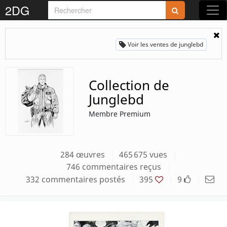
Rejoignez-nous sur 2DG !
2DG
Voir les ventes de junglebd
Collection de
Accédez aux planches et illustrations
Junglebd
réservées aux membres
Membre Premium
Découvrez de nouvelles fonctionnalités
gratuites !
284 œuvres
465 675 vues
746 commentaires reçus
S'inscrire
332 commentaires postés
395
9
Fermer