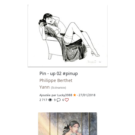
Pin - up 02 #pinup
Philippe Berthet
Yann
(Scénariste)
Ajoutée par
Lucky3988
- 27/01/2018
2 717
9
6