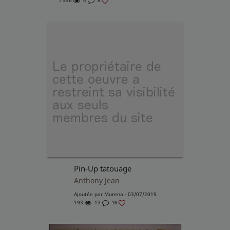
1 396
4
8
Pin-Up tatouage
Anthony Jean
Ajoutée par
Murena
- 03/07/2019
193
13
16