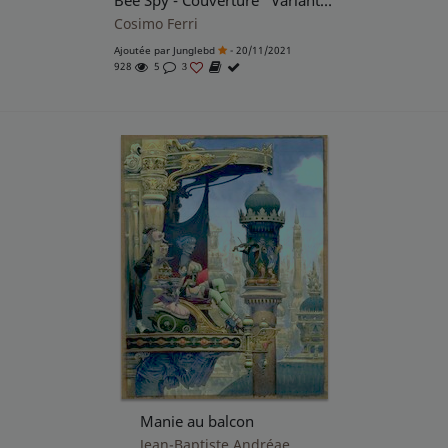
Bee Spy - Couverture "Variant Edition collector"
Cosimo Ferri
Ajoutée par
Junglebd
- 20/11/2021
928
5
3
Manie au balcon
Jean-Baptiste Andréae