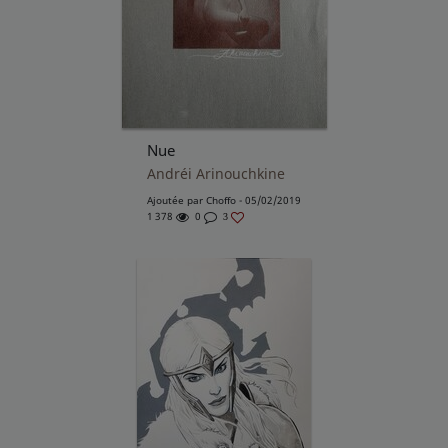
Nue
Andréi Arinouchkine
Ajoutée par
Choffo
- 05/02/2019
1 378
0
3