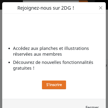
2DG
Rejoignez-nous sur 2DG !
Olive
Nom de la galerie :
Créée par :
tytyolive
Le propriétaire de l'œuvre est mentionné en dessous.
Accédez aux planches et illustrations
réservées aux membres
Découvrez de nouvelles fonctionnalités
Originaux :
1
- 24 sur
87
gratuites !
S'inscrire
Fermer