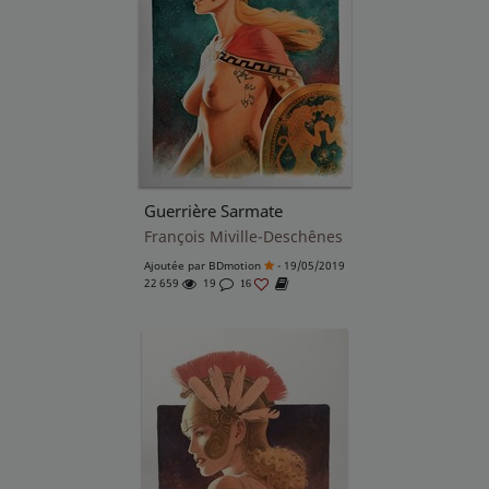
Guerrière Sarmate
François Miville-Deschênes
Ajoutée par
BDmotion
- 19/05/2019
22 659
19
16