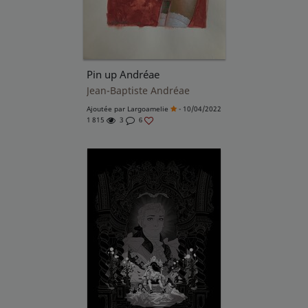
Pin up Andréae
Jean-Baptiste Andréae
Ajoutée par
Largoamelie
- 10/04/2022
1 815
3
6