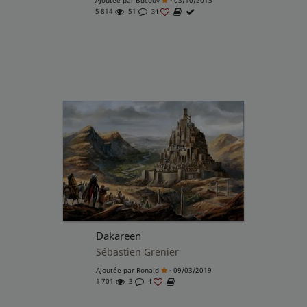
Ajoutée par
Bdcouv
- 03/10/2015
5 814
51
34
Dakareen
Sébastien Grenier
Ajoutée par
Ronald
- 09/03/2019
1 701
3
4