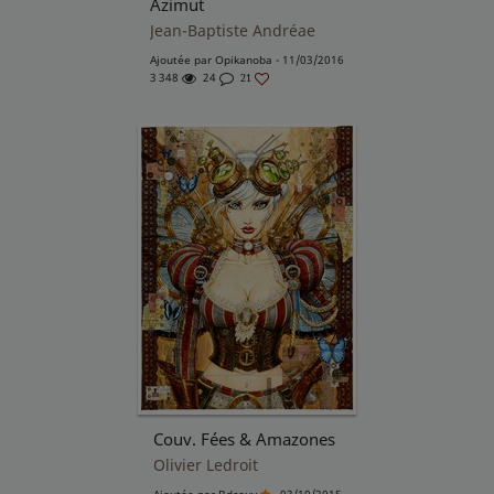
Azimut
Jean-Baptiste Andréae
Ajoutée par
Opikanoba
- 11/03/2016
3 348
24
21
Couv. Fées & Amazones
Olivier Ledroit