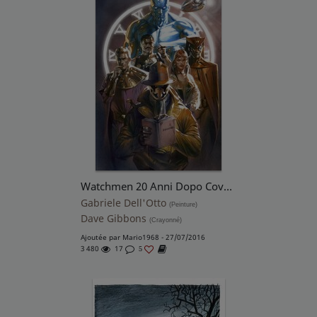
Watchmen 20 Anni Dopo Cover,Gabrielle Dell'Otto
Gabriele Dell'Otto
(Peinture)
Dave Gibbons
(Crayonné)
Ajoutée par
Mario1968
- 27/07/2016
3 480
17
5