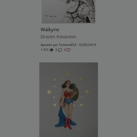
Walkyrie
Drazen Kovacevic
Ajoutée par
Tomtom852
- 02/02/2019
1 472
3
2