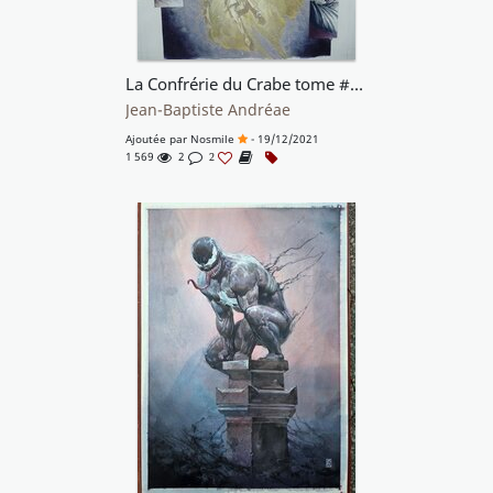
La Confrérie du Crabe tome #1 planche originale 51
Jean-Baptiste Andréae
Ajoutée par
Nosmile
- 19/12/2021
1 569
2
2