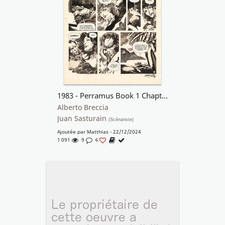
1983 - Perramus Book 1 Chapter 3
Alberto Breccia
Juan Sasturain
(Scénariste)
Ajoutée par
Matthias
- 22/12/2024
1 091
9
6