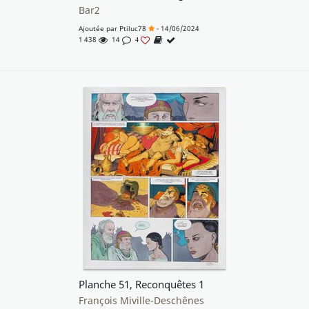
Bar2
Ajoutée par
Ptiluc78
- 14/06/2024
1 438
14
4
Planche 51, Reconquêtes 1
François Miville-Deschênes