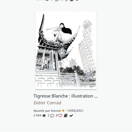
Tigresse Blanche : illustration pour le coffret des T1 à T5 (2)
Didier Conrad
Ajoutée par
Icecool
- 19/06/2021
2 434
2
8