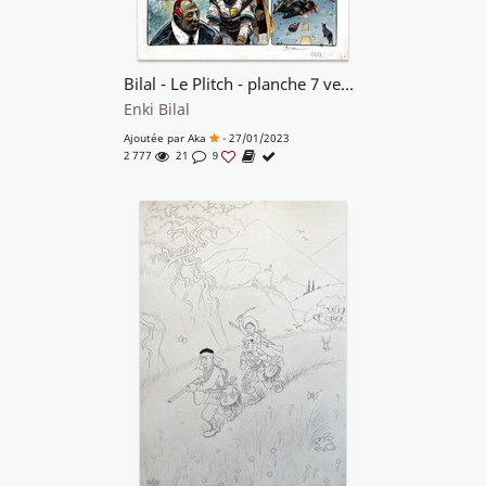
Bilal - Le Plitch - planche 7 vente ou échange
Enki Bilal
Ajoutée par
Aka
- 27/01/2023
2 777
21
9