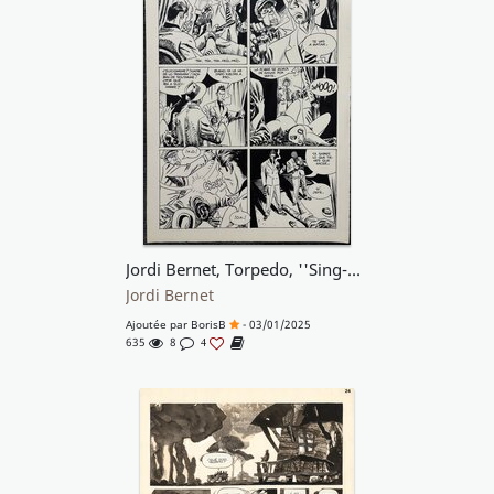
Jordi Bernet, Torpedo, ''Sing-Sing blues'', pl.10
Jordi Bernet
Ajoutée par
BorisB
- 03/01/2025
635
8
4