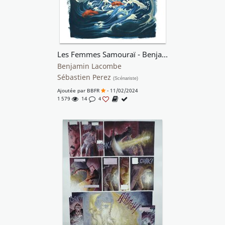
Les Femmes Samouraï - Benjamin Lacombe
Benjamin Lacombe
Sébastien Perez
(Scénariste)
Ajoutée par
BBFR
- 11/02/2024
1 579
14
4