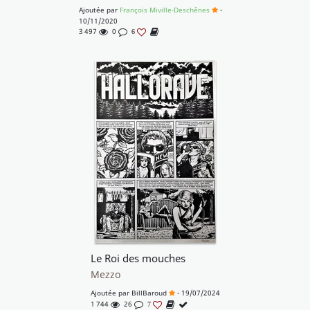
Ajoutée par
François Miville-Deschênes
-
10/11/2020
3 497
0
6
Le Roi des mouches
Mezzo
Ajoutée par
BillBaroud
- 19/07/2024
1 744
26
7