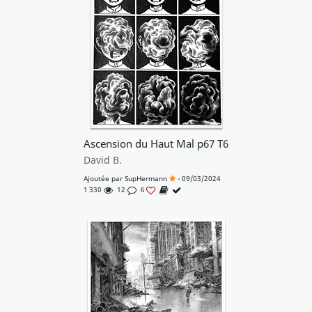
Ascension du Haut Mal p67 T6
David B.
Ajoutée par
SupHermann
- 09/03/2024
1 330
12
6