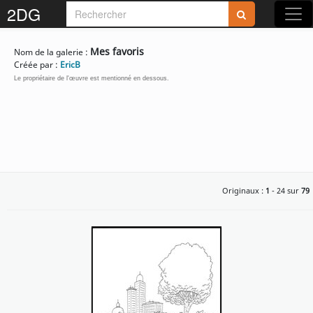
2DG
Rejoignez-nous sur 2DG !
Mes favoris
Nom de la galerie :
Créée par :
EricB
Le propriétaire de l'œuvre est mentionné en dessous.
Accédez aux planches et illustrations
réservées aux membres
Découvrez de nouvelles fonctionnalités
Originaux :
1
- 24 sur
79
gratuites !
S'inscrire
Fermer