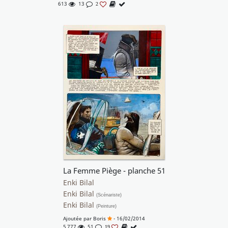
613
13
2
La Femme Piège - planche 51
Enki Bilal
Enki Bilal
(Scénariste)
Enki Bilal
(Peinture)
Ajoutée par
Boris
- 16/02/2014
5 777
51
19