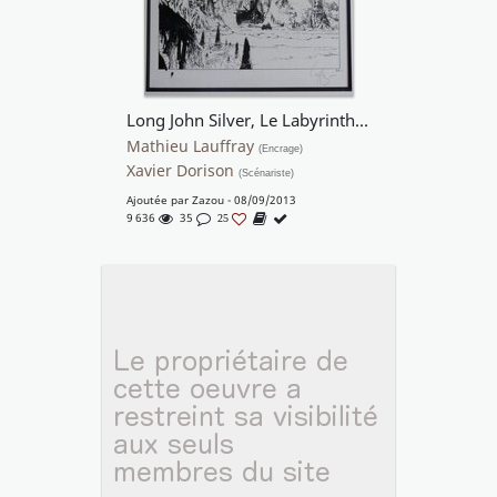
Long John Silver, Le Labyrinthe d'émeraude (T.3), Planche 32
Mathieu Lauffray
(Encrage)
Xavier Dorison
(Scénariste)
Ajoutée par
Zazou
- 08/09/2013
9 636
35
25