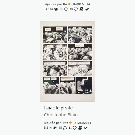
Ajoutée par
Ba
- 04/01/2014
3 514
20
10
Isaac le pirate
Christophe Blain
Ajoutée par
Fritz
- 21/03/2014
5 514
15
11