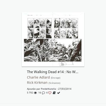
The Walking Dead #14 : No Way Out
Charlie Adlard
(Encrage)
Rick Kirkman
(Scénariste)
Ajoutée par
PotdeNutella
- 27/03/2014
5 792
16
6