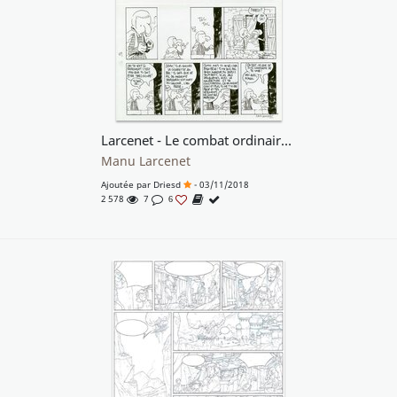
Larcenet - Le combat ordinaire - T1p09
Manu Larcenet
Ajoutée par
Driesd
- 03/11/2018
2 578
7
6