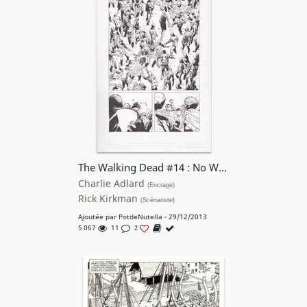
The Walking Dead #14 : No Way Out
Charlie Adlard
(Encrage)
Rick Kirkman
(Scénariste)
Ajoutée par
PotdeNutella
- 29/12/2013
5 067
11
2