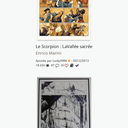
Le Scorpion : LaVallée sacrée
Enrico Marini
Ajoutée par
Lucky3988
- 30/12/2013
18 204
87
33