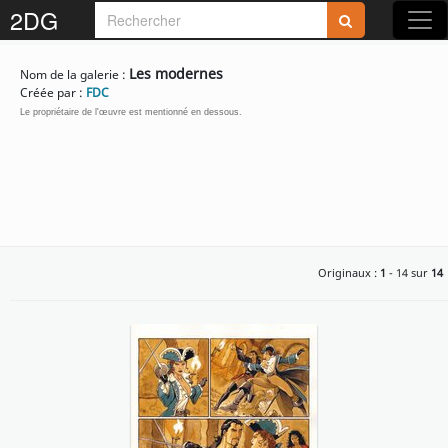
2DG
Les modernes
Nom de la galerie :
Créée par :
FDC
Le propriétaire de l'œuvre est mentionné en dessous.
Originaux :
1
- 14 sur
14