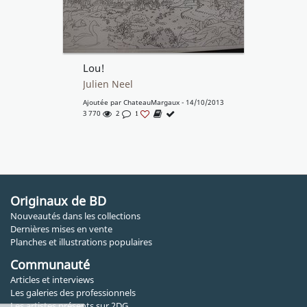
Lou!
Julien Neel
Ajoutée par
ChateauMargaux
- 14/10/2013
3 770
2
1
Originaux de BD
Nouveautés dans les collections
Dernières mises en vente
Planches et illustrations populaires
Communauté
Articles et interviews
Les galeries des professionnels
Les artistes présents sur 2DG