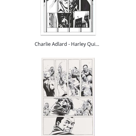
Charlie Adlard - Harley Quinn #38 page 8