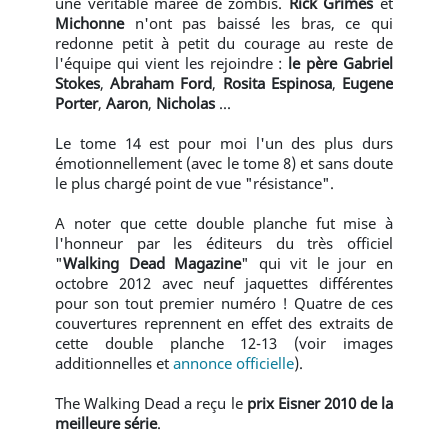
une véritable marée de zombis.
Rick Grimes
et
Michonne
n'ont pas baissé les bras, ce qui
redonne petit à petit du courage au reste de
l'équipe qui vient les rejoindre :
le père Gabriel
Stokes
,
Abraham Ford
,
Rosita Espinosa
,
Eugene
Porter
,
Aaron
,
Nicholas
...
Le tome 14 est pour moi l'un des plus durs
émotionnellement (avec le tome 8) et sans doute
le plus chargé point de vue "résistance".
A noter que cette double planche fut mise à
l'honneur par les éditeurs du très officiel
"
Walking Dead Magazine
" qui vit le jour en
octobre 2012 avec neuf jaquettes différentes
pour son tout premier numéro ! Quatre de ces
couvertures reprennent en effet des extraits de
cette double planche 12-13 (voir images
additionnelles et
annonce officielle
).
The Walking Dead a reçu le
prix Eisner 2010 de la
meilleure série
.