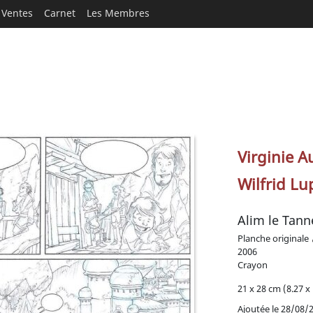
Ventes
Carnet
Les Membres
Virginie A
Wilfrid L
Alim le Tann
Planche originale
2006
Crayon
21 x 28 cm (8.27 x 
Ajoutée le 28/08/