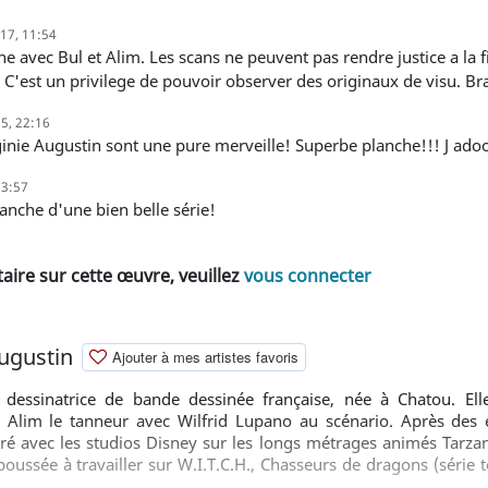
017, 11:54
. C'est un privilege de pouvoir observer des originaux de visu. Br
15, 22:16
rginie Augustin sont une pure merveille! Superbe planche!!! J ad
23:57
planche d'une bien belle série!
ire sur cette œuvre, veuillez
vous connecter
Augustin
Ajouter à mes artistes favoris
e dessinatrice de bande dessinée française, née à Chatou. El
ie Alim le tanneur avec Wilfrid Lupano au scénario. Après des 
oré avec les studios Disney sur les longs métrages animés Tarzan
poussée à travailler sur W.I.T.C.H., Chasseurs de dragons (série 
mé Corto Maltese. Peu après Corto Maltese, en 2003, elle rejoint 