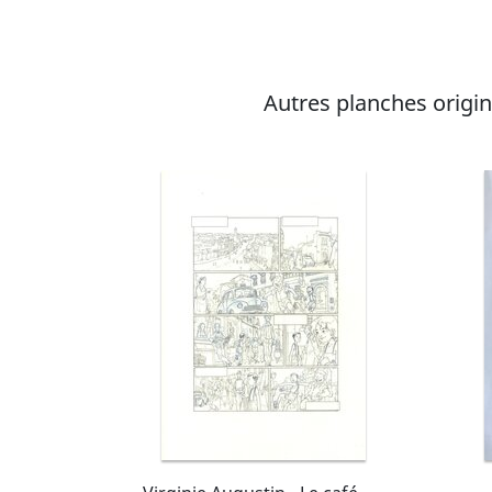
et dessine les quatre tom
immédiat dans les librairies
Autres planches origina