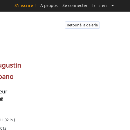
S'inscrire !
A propos
Se connecter
fr
→ en
Retour à la galerie
ugustin
upano
eur
11.02 in.)
2013