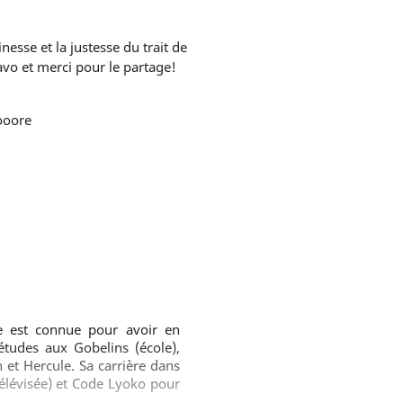
avo et merci pour le partage!
oooore
le est connue pour avoir en
études aux Gobelins (école),
 et Hercule. Sa carrière dans
télévisée) et Code Lyoko pour
l'univers de la bande dessinée