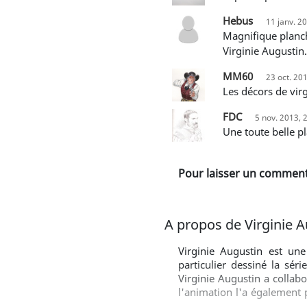
Hebus
11 janv. 2
Magnifique planche avec Bul et Alim. Les scans ne peuvent pas rendre justice a la finesse et la justesse du trait de
Virginie Augustin
MM60
23 oct. 20
Les décors de vi
FDC
5 nov. 2013, 
Une toute belle 
Pour laisser un commenta
A propos de Virginie 
Virginie Augustin est un
particulier dessiné la sér
Virginie Augustin a collab
l'animation l'a également 
France 3 et sur le film ani