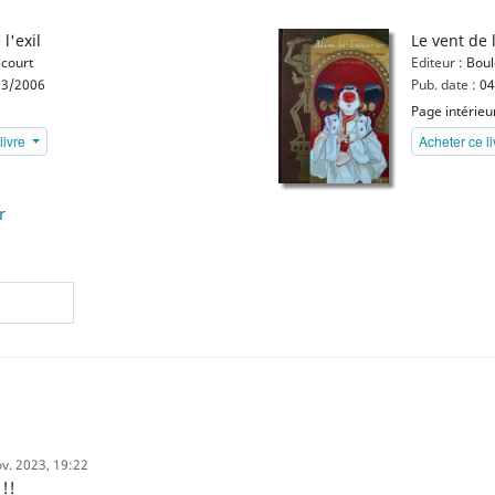
l'exil
Le vent de l
court
Editeur :
Boul
3/2006
Pub. date :
04
Page intérieu
livre
Acheter ce l
r
ov. 2023, 19:22
!!!