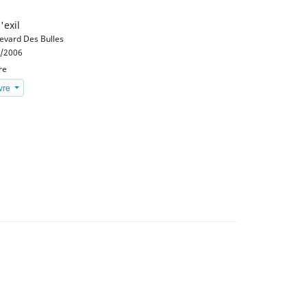
'exil
evard Des Bulles
/2006
re
ivre