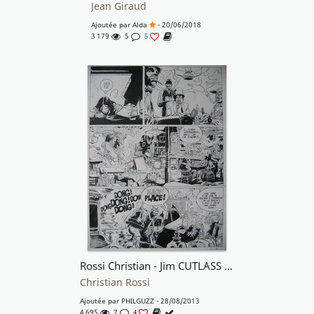
Jean Giraud
Ajoutée par
Alda
- 20/06/2018
3 179
5
5
Rossi Christian - Jim CUTLASS T2
Christian Rossi
Ajoutée par
PHILGUZZ
- 28/08/2013
4 695
7
4