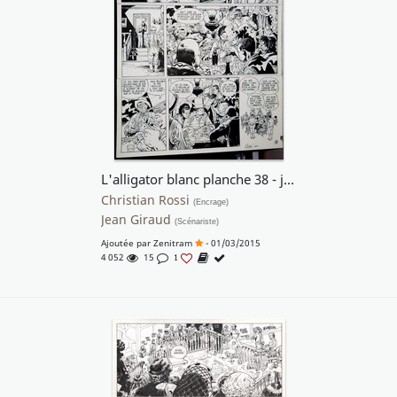
L'alligator blanc planche 38 - j'adore cette foule si vivante et si présente !!
Christian Rossi
(Encrage)
Jean Giraud
(Scénariste)
Ajoutée par
Zenitram
- 01/03/2015
4 052
15
1