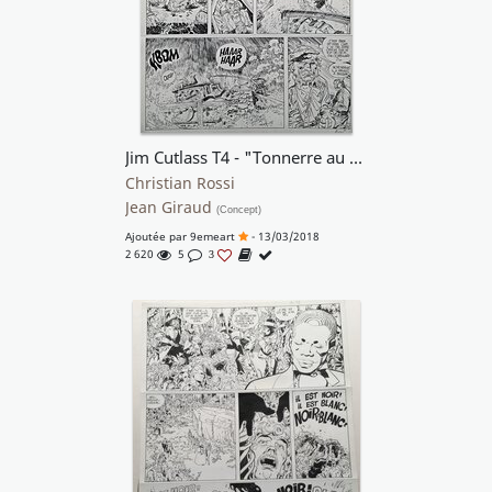
Jim Cutlass T4 - "Tonnerre au Sud"
Christian Rossi
Jean Giraud
(Concept)
Ajoutée par
9emeart
- 13/03/2018
2 620
5
3