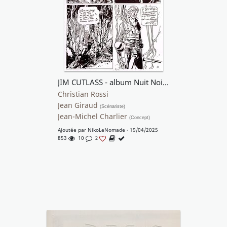
JIM CUTLASS - album Nuit Noire (1999) - planche 1
Christian Rossi
Jean Giraud
(Scénariste)
Jean-Michel Charlier
(Concept)
Ajoutée par
NikoLeNomade
- 19/04/2025
853
10
2