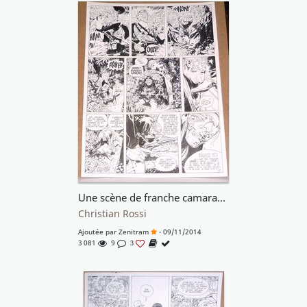
Une scène de franche camaraderie !! On admirera le cadrage nerveux de Rosse !!
Christian Rossi
Ajoutée par
Zenitram
- 09/11/2014
3 081
9
3