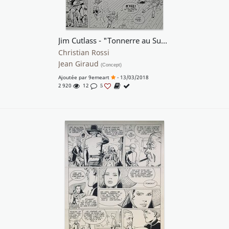
Jim Cutlass - "Tonnerre au Sud" T4
Christian Rossi
Jean Giraud
(Concept)
Ajoutée par
9emeart
- 13/03/2018
2 920
12
5