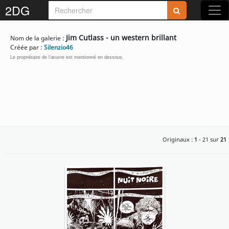
2DG
Rejoignez-nous sur 2DG !
Jim Cutlass - un western brillant
Nom de la galerie :
Créée par :
Silenzio46
Le propriétaire de l'œuvre est mentionné en dessous.
Accédez aux planches et illustrations
réservées aux membres
Découvrez de nouvelles fonctionnalités
Originaux :
1
- 21 sur
21
gratuites !
S'inscrire
Fermer