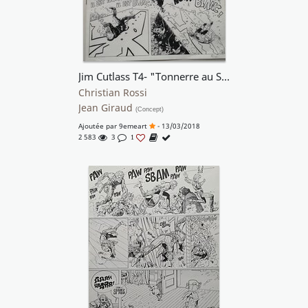
Jim Cutlass T4- "Tonnerre au Sud"
Christian Rossi
Jean Giraud
(Concept)
Ajoutée par
9emeart
- 13/03/2018
2 583
3
1