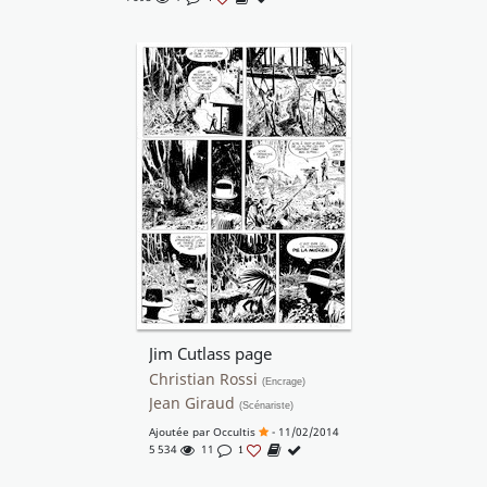
Jim Cutlass page
Christian Rossi
(Encrage)
Jean Giraud
(Scénariste)
Ajoutée par
Occultis
- 11/02/2014
5 534
11
1