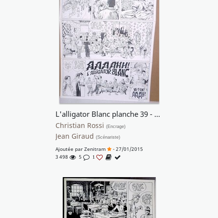
L'alligator Blanc planche 39 - En famille !!
Christian Rossi
(Encrage)
Jean Giraud
(Scénariste)
Ajoutée par
Zenitram
- 27/01/2015
3 498
5
1