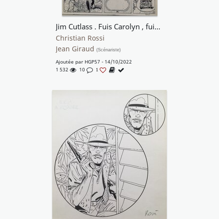
Jim Cutlass . Fuis Carolyn , fuis....
Christian Rossi
Jean Giraud
(Scénariste)
Ajoutée par
HGP57
- 14/10/2022
1 532
10
1