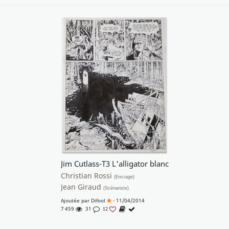
Jim Cutlass-T3 L'alligator blanc
Christian Rossi
(Encrage)
Jean Giraud
(Scénariste)
Ajoutée par
Difool
- 11/04/2014
7 459
31
12