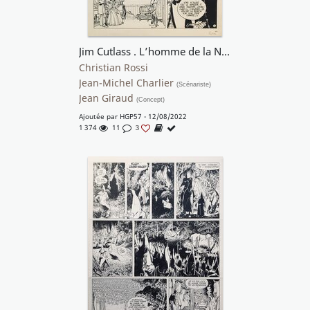
Jim Cutlass . L’homme de la Nouvelle Orléans
Christian Rossi
Jean-Michel Charlier
(Scénariste)
Jean Giraud
(Concept)
Ajoutée par
HGP57
- 12/08/2022
1 374
11
3