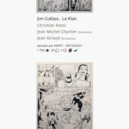
Jim Cutlass . Le Klan
Christian Rossi
Jean-Michel Charlier
(Scénariste)
Jean Giraud
(Scénariste)
Ajoutée par
HGP57
- 08/10/2022
1 706
20
2