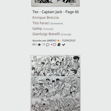
Tex - Captain Jack - Page 66
Enrique Breccia
Tito Faraci
(Scénariste)
Galep
(Concept)
Gianluigi Bonelli
(Concept)
Ajoutée par
JMBD63
- 15/04/2025
651
11
4