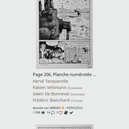
Page 206, Planche numérotée 186 du Tome 3 du dernier Atlas.
Hervé Tanquerelle
Fabien Vehlmann
(Scénariste)
Gwen De Bonneval
(Scénariste)
Frédéric Blanchard
(Concept)
Ajoutée par
JMBD63
- 09/03/2022
1 098
14
3