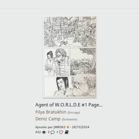
Agent of W.O.R.L.D.E #1 Page 30
Filya Bratukhin
(Encrage)
Deniz Camp
(Scénariste)
Ajoutée par
JMBD63
- 28/10/2024
432
3
1