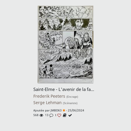
Saint-Elme - L'avenir de la famille, Tome 2, Planche 49
Frederik Peeters
(Encrage)
Serge Lehman
(Scénariste)
Ajoutée par
JMBD63
- 25/06/2024
568
13
1