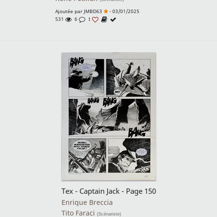
Ajoutée par
JMBD63
- 03/01/2025
531
6
1
Tex - Captain Jack - Page 150
Enrique Breccia
Tito Faraci
(Scénariste)