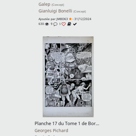
Galep
(Concept)
Gianluigi Bonelli
(Concept)
Ajoutée par
JMBD63
- 31/12/2024
630
9
1
Planche 17 du Tome 1 de Bornéo Jo
Georges Pichard