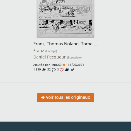
Franz, Thomas Noland, Tome 4, Les naufragés de la jungle, planche n°47, 1988.
Franz
(Encrage)
Daniel Pecqueur
(Scénariste)
Ajoutée par
JMBD63
- 13/06/2021
1 889
32
3
Voir tous les originaux