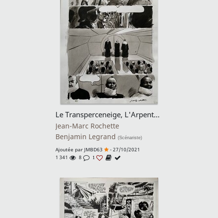
Le Transperceneige, L'Arpenteur Tome 2 Planche 44
Jean-Marc Rochette
Benjamin Legrand
(Scénariste)
Ajoutée par
JMBD63
- 27/10/2021
1 341
8
1