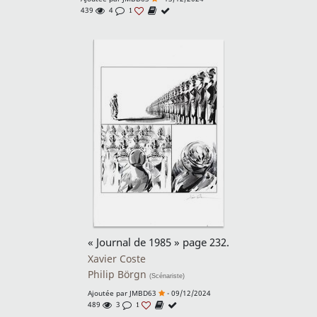
439
4
1
« Journal de 1985 » page 232.
Xavier Coste
Philip Börgn
(Scénariste)
Ajoutée par
JMBD63
- 09/12/2024
489
3
1