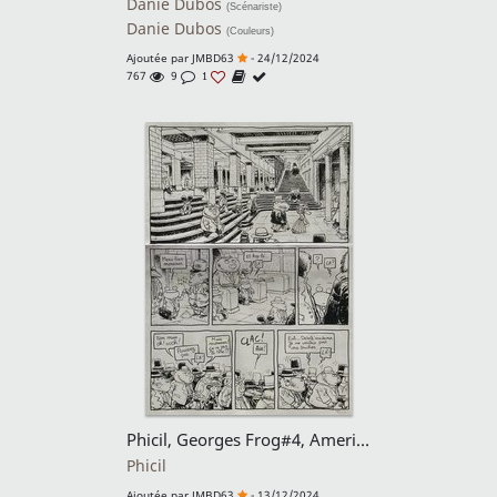
Danie Dubos
(Scénariste)
Danie Dubos
(Couleurs)
Ajoutée par
JMBD63
- 24/12/2024
767
9
1
Phicil, Georges Frog#4, American Dream, planche n°12, 2010.
Phicil
Ajoutée par
JMBD63
- 13/12/2024