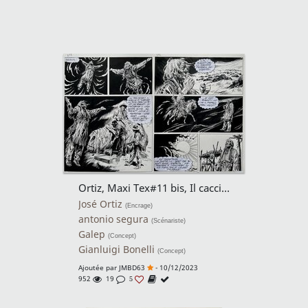
Ortiz, Maxi Tex#11 bis, Il cacciatore di fossili, diptyque planches n°273 et 274, 1997.
José Ortiz
(Encrage)
antonio segura
(Scénariste)
Galep
(Concept)
Gianluigi Bonelli
(Concept)
Ajoutée par
JMBD63
- 10/12/2023
952
19
5