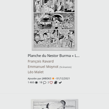
Planche du Nestor Burma « Les rats de Montsouris »
François Ravard
Emmanuel Moynot
(Scénariste)
Léo Malet
Ajoutée par
JMBD63
- 01/12/2021
1 460
18
2