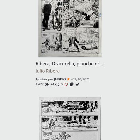
Ribera, Dracurella, planche n°4, 1973.
Julio Ribera
Ajoutée par
JMBD63
- 07/10/2021
1 477
24
5