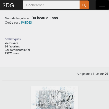
2DG
Rejoignez-nous sur 2DG !
Du beau du bon
Nom de la galerie :
Créée par :
JMBD63
Statistiques
26
œuvres
64
favorites
Accédez aux planches et illustrations
326
commentaire(s)
25376
vues
réservées aux membres
Découvrez de nouvelles fonctionnalités
gratuites !
Originaux :
1
- 24 sur
26
S'inscrire
Fermer