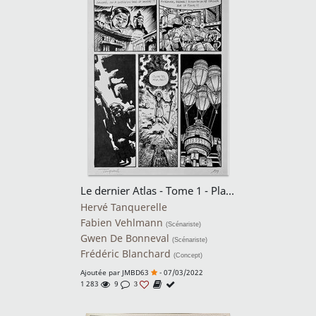
Le dernier Atlas - Tome 1 - Planche 199
Hervé Tanquerelle
Fabien Vehlmann
(Scénariste)
Gwen De Bonneval
(Scénariste)
Frédéric Blanchard
(Concept)
Ajoutée par
JMBD63
- 07/03/2022
1 283
9
3