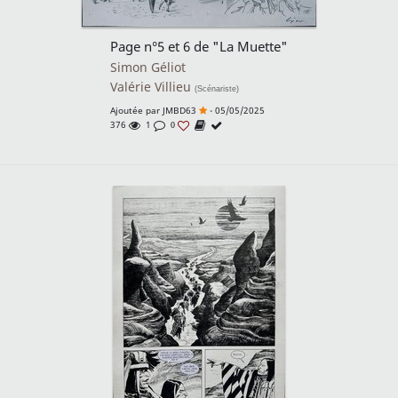
Page n°5 et 6 de "La Muette"
Simon Géliot
Valérie Villieu
(Scénariste)
Ajoutée par
JMBD63
- 05/05/2025
376
1
0