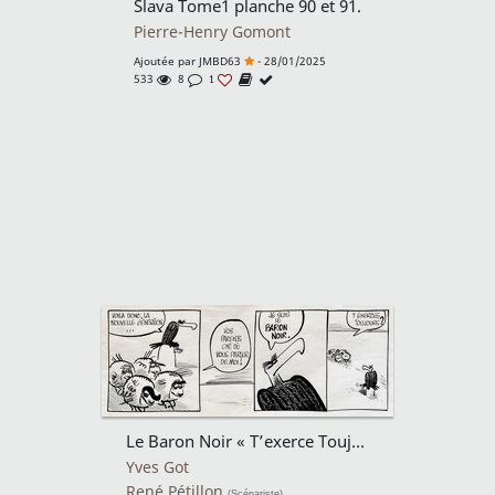
Slava Tome1 planche 90 et 91.
Pierre-Henry Gomont
Ajoutée par
JMBD63
- 28/01/2025
533
8
1
Le Baron Noir « T’exerce Toujours »
Yves Got
René Pétillon
(Scénariste)