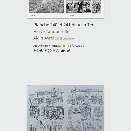
Planche 240 et 241 de « La Terre Verte ».
Hervé Tanquerelle
Alain Ayroles
(Scénariste)
Ajoutée par
JMBD63
- 13/07/2025
542
6
0