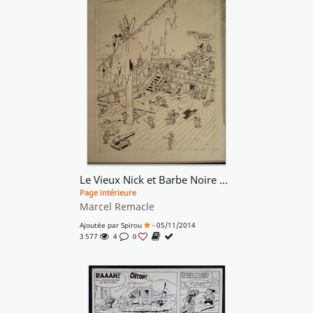
Le Vieux Nick et Barbe Noire n° 7, « Aux Mains des Akwabons », 1964.
Page intérieure
Marcel Remacle
Ajoutée par
Spirou
- 05/11/2014
3 577
4
0