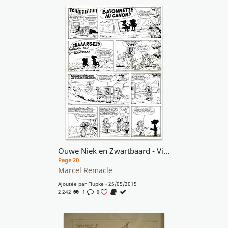
Ouwe Niek en Zwartbaard - Vieux Nick et Barbe-Noire
Page 20
Marcel Remacle
Ajoutée par
Flupke
- 25/05/2015
2 242
1
0