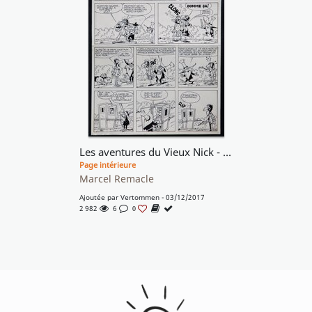
Les aventures du Vieux Nick - "Aux mains des Akwabons" – Planche 18A et 18B.
Page intérieure
Marcel Remacle
Ajoutée par
Vertommen
- 03/12/2017
2 982
6
0