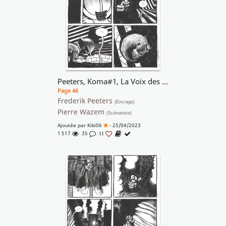
Peeters, Koma#1, La Voix des cheminées, planche n°44, 2003.
Page 46
Frederik Peeters
(Encrage)
Pierre Wazem
(Scénariste)
Ajoutée par
Kiki06
- 25/04/2023
1 517
35
11