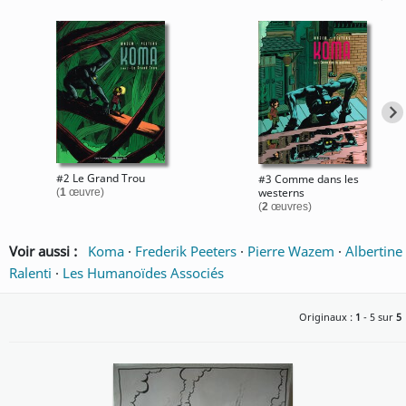
#2 Le Grand Trou
#3 Comme dans les
westerns
(
1
œuvre)
(
2
œuvres)
Voir aussi :
Koma
·
Frederik Peeters
·
Pierre Wazem
·
Albertine
Ralenti
·
Les Humanoïdes Associés
Originaux :
1
- 5 sur
5