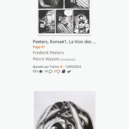
Peeters, Koma#1, La Voix des cheminées, planche n°45, 2003
Page 47
Frederik Peeters
Pierre Wazem
(Scénariste)
Ajoutée par
Twitch
- 13/05/2023
925
10
3