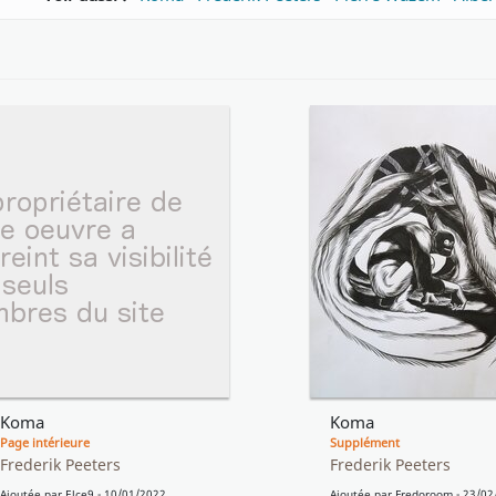
Koma
Koma
Page intérieure
Supplément
Frederik Peeters
Frederik Peeters
Ajoutée par
Elce9
- 10/01/2022
Ajoutée par
Fredoroom
- 23/02