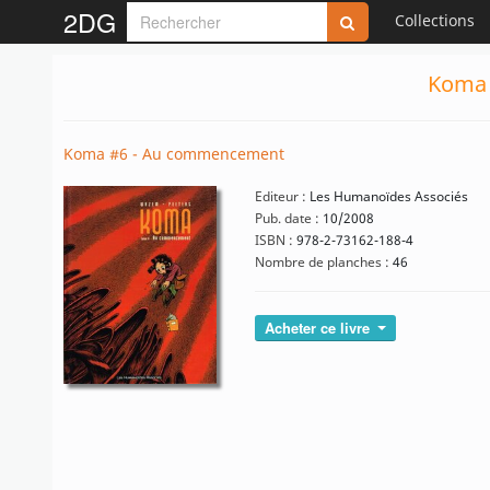
2DG
Collections
Koma 
Koma #6 - Au commencement
Editeur :
Les Humanoïdes Associés
Pub. date :
10/2008
ISBN :
978-2-73162-188-4
Nombre de planches :
46
Acheter ce livre