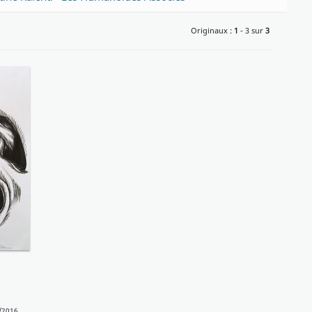
Originaux :
1
- 3 sur
3
/2016