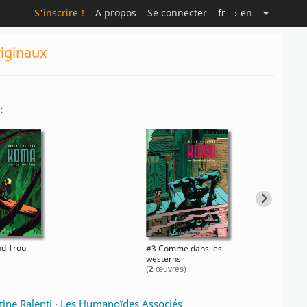
S'inscrire !
A propos
Se connecter
fr
→ en
iginaux
:
nd Trou
#3 Comme dans les
westerns
(
2
œuvres)
tine Ralenti
·
Les Humanoïdes Associés