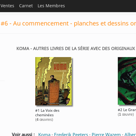
Ventes
Carnet
Les Membres
#6 - Au commencement - planches et dessins or
KOMA - AUTRES LIVRES DE LA SÉRIE AVEC DES ORIGINAUX 
#2 Le Gra
#1 La Voix des
cheminées
(
1
œuvre)
(
4
œuvres)
Voir aussi :
Koma
·
Frederik Peeters
·
Pierre Wazem
·
Alber