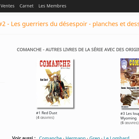
Ventes
Carnet
Les Membres
 - Les guerriers du désespoir - planches et des
COMANCHE - AUTRES LIVRES DE LA SÉRIE AVEC DES ORIGI
#1 Red Dust
#3 Les lou
(
4
œuvres)
Wyoming
(
6
œuvres)
Voir aussi :
Comanche
·
Hermann
·
Greg
·
Le Lombard