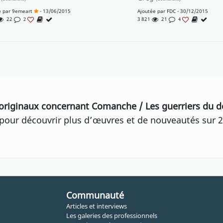
e par
9emeart
- 13/06/2015
Ajoutée par
FDC
- 30/12/2015
22
3 821
21
2
4
originaux concernant Comanche / Les guerriers du d
our découvrir plus d’œuvres et de nouveautés sur 2
Communauté
Articles et interviews
Les galeries des professionnels