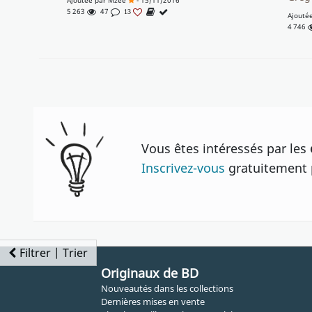
Ajoutée par
Mzee
- 15/11/2016
5 263
47
13
Ajouté
4 746
Vous êtes intéressés par les
Inscrivez-vous
gratuitement p
Filtrer | Trier
Originaux de BD
Nouveautés dans les collections
Dernières mises en vente