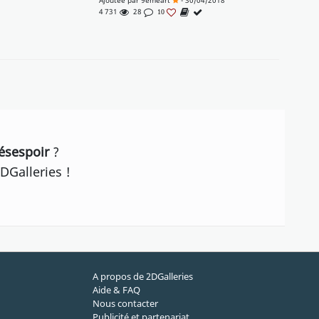
Ajoutée par
9emeart
- 30/04/2018
4 731
28
10
ésespoir
?
DGalleries !
A propos de 2DGalleries
Aide & FAQ
Nous contacter
Publicité et partenariat