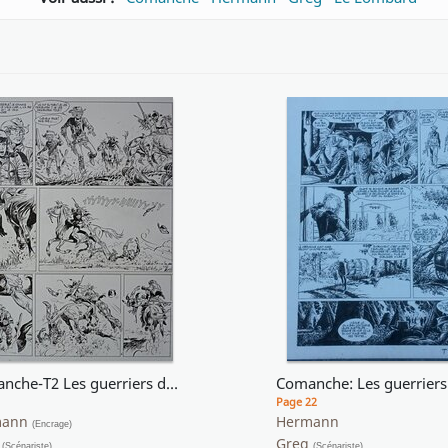
Comanche-T2 Les guerriers du désespoir
Page 22
mann
Hermann
(Encrage)
g
Greg
(Scénariste)
(Scénariste)