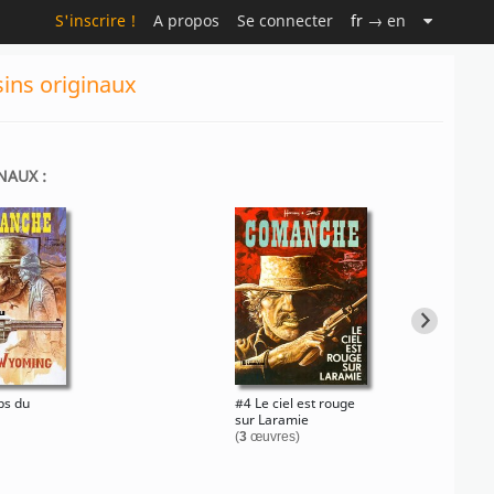
S'inscrire !
A propos
Se connecter
fr
→ en
sins originaux
NAUX :
ps du
#4 Le ciel est rouge
sur Laramie
(
3
œuvres)