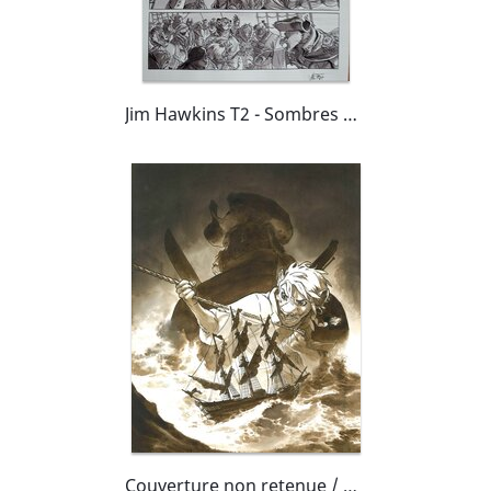
Jim Hawkins T2 - Sombres héros de la mer
Couverture non retenue / ex libris / dessin promotionnel - tome 2 de Jim hawkins - Sombres héros de la mer