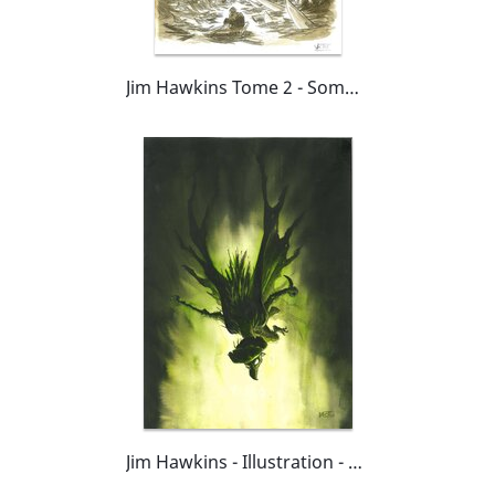
Jim Hawkins Tome 2 - Sombres héros de la mer page planche 26 / page 28
Jim Hawkins - Illustration - Pew le pirate tueur (tome 1)