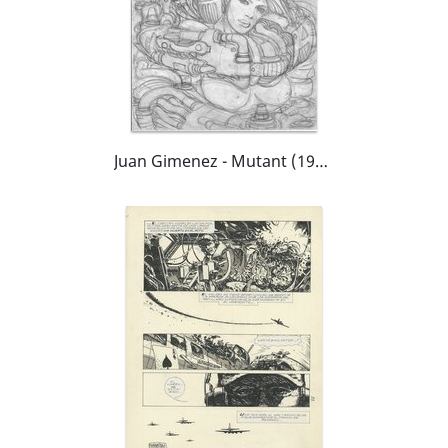
Juan Gimenez - Mutant (1992) et Heavy Metal (1999) - Couverture préliminaire originale