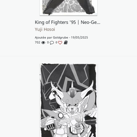
King of Fighters '95 | Neo-Geo | Cover #2 | Kyo Kusanagi | Fatal Fury & S.N.K.
Yuji Hosoi
Ajoutée par
Goldgrube
- 19/05/2025
702
0
0