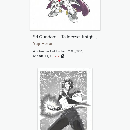
Sd Gundam | Tallgeese, Knight of Tempest | Comic BonBon | Kodansha
Yuji Hosoi
Ajoutée par
Goldgrube
- 21/05/2025
658
1
0