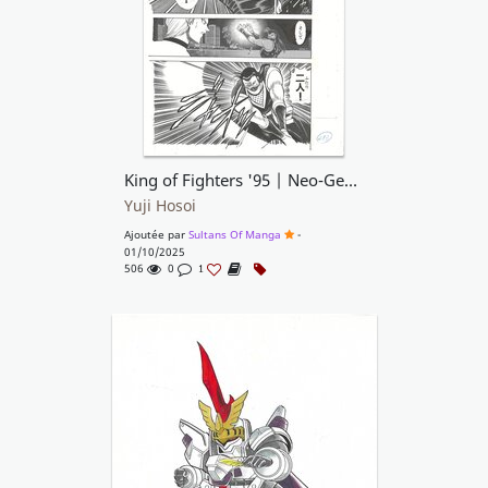
King of Fighters '95 | Neo-Geo | Kyo Kusanagi | Fatal Fury SNK
Yuji Hosoi
Ajoutée par
Sultans Of Manga
-
01/10/2025
506
0
1