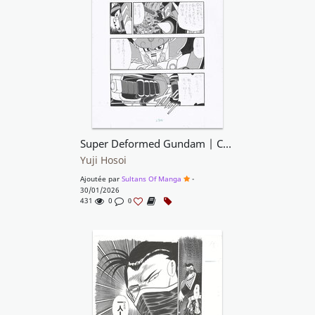
Super Deformed Gundam | Comic BonBon | pg.230
Yuji Hosoi
Ajoutée par
Sultans Of Manga
-
30/01/2026
431
0
0