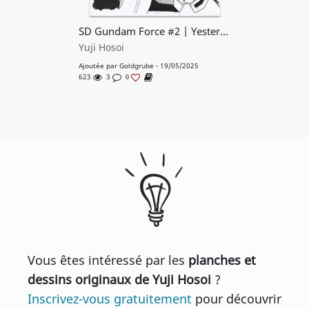
SD Gundam Force #2 | Yesterday's friend is today's enemy | Comic BonBon | Kodansha
Yuji Hosoi
Ajoutée par
Goldgrube
- 19/05/2025
623
3
0
Vous êtes intéressé par les
planches et
dessins originaux de Yuji Hosoi
?
Inscrivez-vous gratuitement
pour découvrir