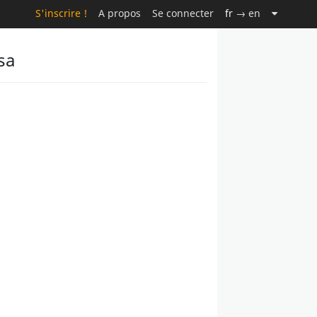
S'inscrire !
A propos
Se connecter
fr
→ en
sa